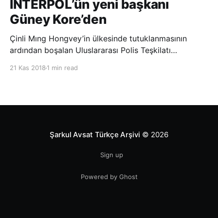
INTERPOL’ün yeni başkanı
Güney Kore’den
Çinli Mıng Hongvey’in ülkesinde tutuklanmasının
ardından boşalan Uluslararası Polis Teşkilatı
(INTERPOL) Başkanlığına Güney Koreli Kim Jong Yang
21 Kas 2018
1 min read
seçildi. INTERPOL Genel Kurulu’nun Dubai’deki
toplantısında yapılan seçimde, oyların 3’te 2’sini
kazanan Kim, teşkilatın yeni
Şarkul Avsat Türkçe Arşivi
© 2026
Sign up
Powered by Ghost