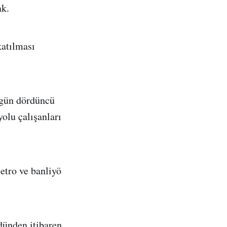
ak.
katılması
ugün dördüncü
olu çalışanları
etro ve banliyö
 dünden itibaren