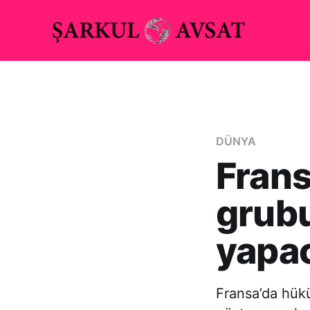
DÜNYA
Frans
grubu
yapa
Fransa’da hükü