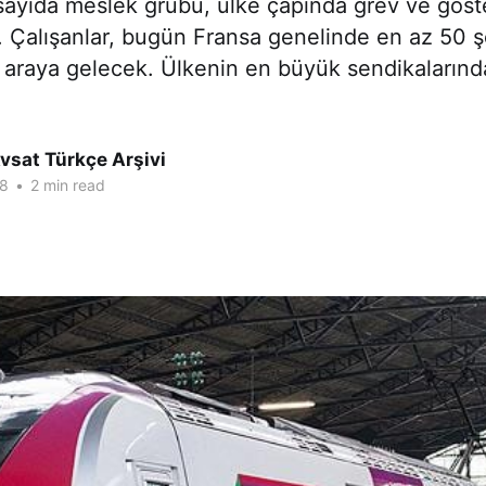
sayıda meslek grubu, ülke çapında grev ve göst
 Çalışanlar, bugün Fransa genelinde en az 50 ş
ir araya gelecek. Ülkenin en büyük sendikalarında
vsat Türkçe Arşivi
18
•
2 min read