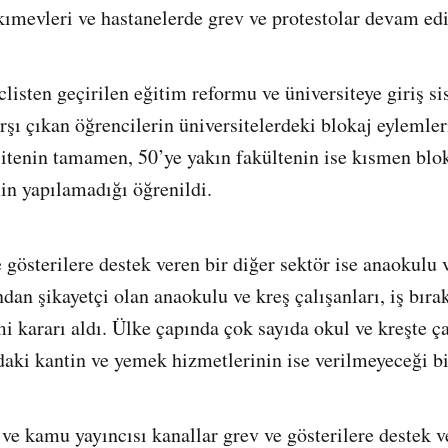
akımevleri ve hastanelerde grev ve protestolar devam edi
listen geçirilen eğitim reformu ve üniversiteye giriş s
arşı çıkan öğrencilerin üniversitelerdeki blokaj eylemle
itenin tamamen, 50’ye yakın fakültenin ise kısmen blok
in yapılamadığı öğrenildi.
gösterilere destek veren bir diğer sektör ise anaokulu v
ndan şikayetçi olan anaokulu ve kreş çalışanları, iş bır
i kararı aldı. Ülke çapında çok sayıda okul ve kreşte ça
daki kantin ve yemek hizmetlerinin ise verilmeyeceği bil
 ve kamu yayıncısı kanallar grev ve gösterilere destek v