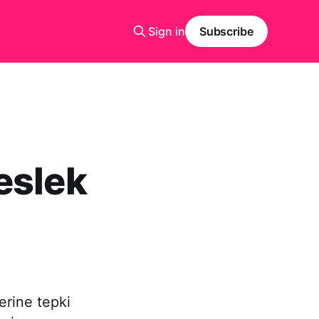
Sign in
Subscribe
eslek
erine tepki