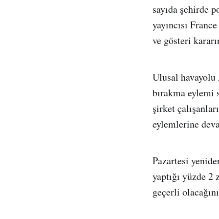
sayıda şehirde p
yayıncısı France
ve gösteri kararı
Ulusal havayolu 
bırakma eylemi s
şirket çalışanla
eylemlerine dev
Pazartesi yeniden
yaptığı yüzde 2 
geçerli olacağın