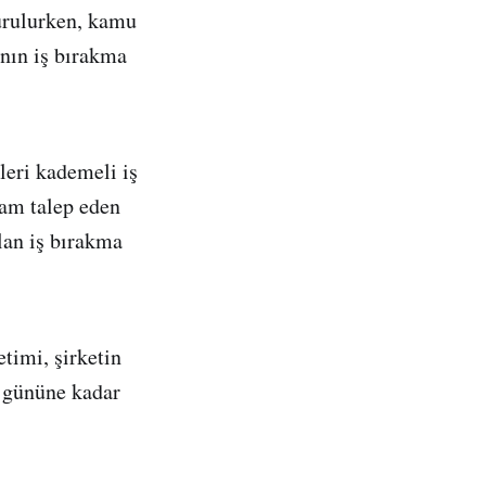
yurulurken, kamu
ının iş bırakma
leri kademeli iş
zam talep eden
lan iş bırakma
timi, şirketin
a gününe kadar