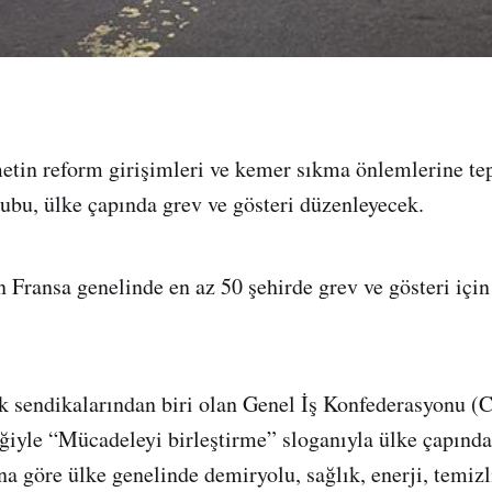
tin reform girişimleri ve kemer sıkma önlemlerine te
ubu, ülke çapında grev ve gösteri düzenleyecek.
n Fransa genelinde en az 50 şehirde grev ve gösteri için
 sendikalarından biri olan Genel İş Konfederasyonu (
ğiyle “Mücadeleyi birleştirme” sloganıyla ülke çapında
na göre ülke genelinde demiryolu, sağlık, enerji, temizl