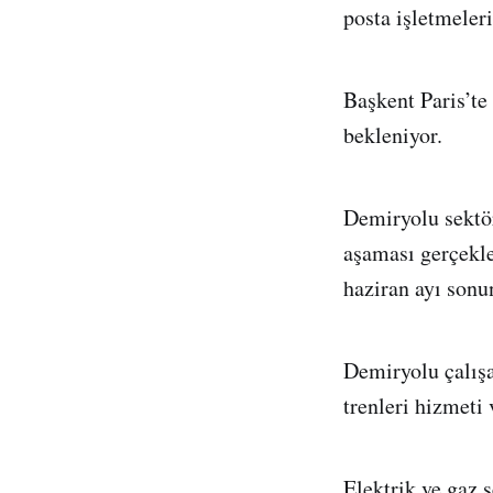
posta işletmeleri
Başkent Paris’te
bekleniyor.
Demiryolu sektör
aşaması gerçekle
haziran ayı sonu
Demiryolu çalışa
trenleri hizmeti
Elektrik ve gaz 