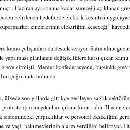
lmıştı. Haziran ayı sonuna kadar süreceği açıklanan gre
nceden belirlenen hedeflerde elektrik kesintisi uygulaya
 süpermarket zincirlerinin elektriğini keseceği” kaydedi
ere kamu çalışanları da destek veriyor. Satın alma gücü
 yapılması planlanan değişikliklere karşı çıkan kamu ç
 greve gitmişti. Memur konfederasyonu, bugünkü grev v
ılım çağrısında bulundu.
ı, ülkede son yıllarda gittikçe gerileyen sağlık sektörü
ı protesto için meydanlara çıkma kararı aldı. Hastaneler
k sistemindeki çarpıklıklar ve personel eksikliğini ger
ne ve yaşlı bakımevlerinin alarm verdiğini belirtiyor. Hu