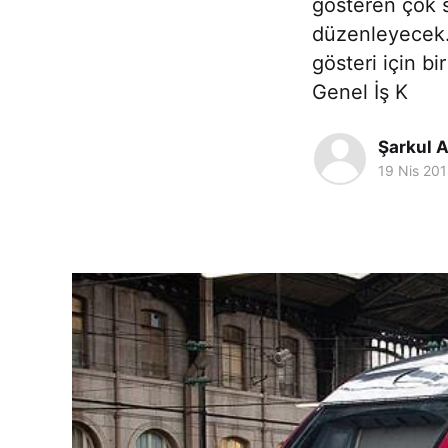
gösteren çok 
düzenleyecek.
gösteri için b
Genel İş K
Şarkul A
19 Nis 20