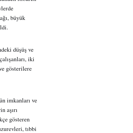
vlerde
cağı, büyük
ldi.
ndeki düşüş ve
alışanları, iki
e gösterilere
nün imkanları ve
in aşırı
ekçe gösteren
zurevleri, tıbbi