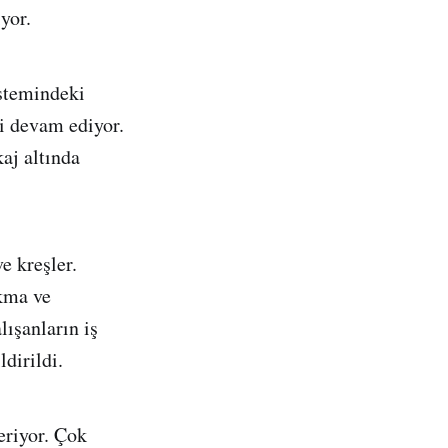
yor.
istemindeki
ri devam ediyor.
aj altında
e kreşler.
akma ve
lışanların iş
dirildi.
eriyor. Çok