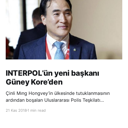
INTERPOL’ün yeni başkanı
Güney Kore’den
Çinli Mıng Hongvey’in ülkesinde tutuklanmasının
ardından boşalan Uluslararası Polis Teşkilatı
(INTERPOL) Başkanlığına Güney Koreli Kim Jong Yang
21 Kas 2018
1 min read
seçildi. INTERPOL Genel Kurulu’nun Dubai’deki
toplantısında yapılan seçimde, oyların 3’te 2’sini
kazanan Kim, teşkilatın yeni