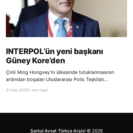
INTERPOL’ün yeni başkanı
Güney Kore’den
Çinli Mıng Hongvey’in ülkesinde tutuklanmasının
ardından boşalan Uluslararası Polis Teşkilatı
(INTERPOL) Başkanlığına Güney Koreli Kim Jong Yang
21 Kas 2018
1 min read
seçildi. INTERPOL Genel Kurulu’nun Dubai’deki
toplantısında yapılan seçimde, oyların 3’te 2’sini
kazanan Kim, teşkilatın yeni
Şarkul Avsat Türkçe Arşivi
© 2026