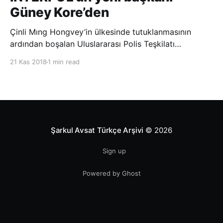
Güney Kore’den
Çinli Mıng Hongvey’in ülkesinde tutuklanmasının
ardından boşalan Uluslararası Polis Teşkilatı
(INTERPOL) Başkanlığına Güney Koreli Kim Jong Yang
21 Kas 2018
1 min read
seçildi. INTERPOL Genel Kurulu’nun Dubai’deki
toplantısında yapılan seçimde, oyların 3’te 2’sini
kazanan Kim, teşkilatın yeni
Şarkul Avsat Türkçe Arşivi
© 2026
Sign up
Powered by Ghost