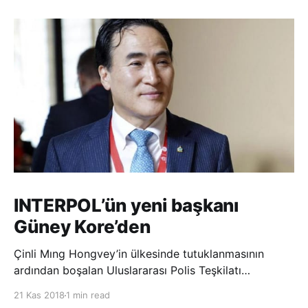
INTERPOL’ün yeni başkanı
Güney Kore’den
Çinli Mıng Hongvey’in ülkesinde tutuklanmasının
ardından boşalan Uluslararası Polis Teşkilatı
(INTERPOL) Başkanlığına Güney Koreli Kim Jong Yang
21 Kas 2018
1 min read
seçildi. INTERPOL Genel Kurulu’nun Dubai’deki