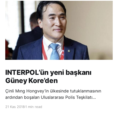
INTERPOL’ün yeni başkanı
Güney Kore’den
Çinli Mıng Hongvey’in ülkesinde tutuklanmasının
ardından boşalan Uluslararası Polis Teşkilatı
(INTERPOL) Başkanlığına Güney Koreli Kim Jong Yang
21 Kas 2018
1 min read
seçildi. INTERPOL Genel Kurulu’nun Dubai’deki
toplantısında yapılan seçimde, oyların 3’te 2’sini