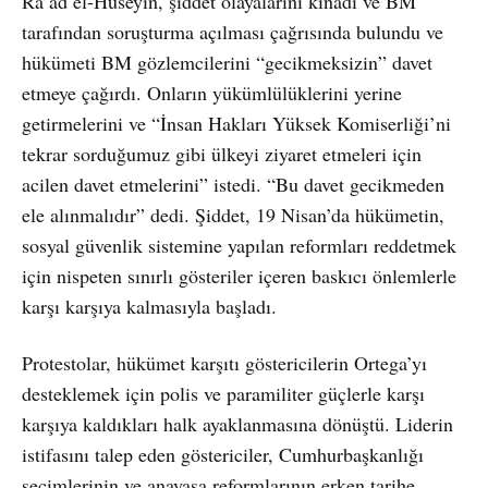
Ra’ad el-Hüseyin, şiddet olayalarını kınadı ve BM
tarafından soruşturma açılması çağrısında bulundu ve
hükümeti BM gözlemcilerini “gecikmeksizin” davet
etmeye çağırdı. Onların yükümlülüklerini yerine
getirmelerini ve “İnsan Hakları Yüksek Komiserliği’ni
tekrar sorduğumuz gibi ülkeyi ziyaret etmeleri için
acilen davet etmelerini” istedi. “Bu davet gecikmeden
ele alınmalıdır” dedi. Şiddet, 19 Nisan’da hükümetin,
sosyal güvenlik sistemine yapılan reformları reddetmek
için nispeten sınırlı gösteriler içeren baskıcı önlemlerle
karşı karşıya kalmasıyla başladı.
Protestolar, hükümet karşıtı göstericilerin Ortega’yı
desteklemek için polis ve paramiliter güçlerle karşı
karşıya kaldıkları halk ayaklanmasına dönüştü. Liderin
istifasını talep eden göstericiler, Cumhurbaşkanlığı
seçimlerinin ve anayasa reformlarının erken tarihe