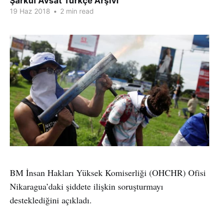
Şarkul Avsat Türkçe Arşivi
19 Haz 2018
•
2 min read
BM İnsan Hakları Yüksek Komiserliği (OHCHR) Ofisi
Nikaragua’daki şiddete ilişkin soruşturmayı
desteklediğini açıkladı.