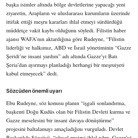
başka isimler altında bölge devletlerine yapacağı yeni
ziyaretin, Arapların ve uluslararası kurumların üzerinde
ittifak ettiği meşru kararları ihlal etmeyi sürdürdüğü
müddetçe vakit kaybı olduğunu söyledi. Filistin haber
ajansı WAFA’nın aktardığına göre Rudeyne, “Filistin
liderliği ve halkımız, ABD ve İsrail yönetiminin “Gazze
Şeridi’ne insani yardım” adı altında Gazze’yi Batı
Şeria’dan ayırmayı planladığı herhangi bir meşruiyeti
kabul etmeyecek” dedi.
Sözcüden önemli uyarı
Ebu Rudeyne, söz konusu planın “işgali sonlandırma,
başkenti Doğu Kudüs olan bir Filistin Devleti kurma ve
Gazze meselesini bir insani davaya dönüştürme”
projesini baltalamayı amaçladığını vurguladı. Devlet
Başkanlığı Sözcüsü, “ulusal projeyi ihlal eden, Gazze’yi