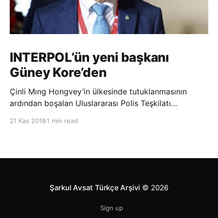
INTERPOL’ün yeni başkanı
Güney Kore’den
Çinli Mıng Hongvey’in ülkesinde tutuklanmasının
ardından boşalan Uluslararası Polis Teşkilatı
(INTERPOL) Başkanlığına Güney Koreli Kim Jong Yang
21 Kas 2018
1 min read
seçildi. INTERPOL Genel Kurulu’nun Dubai’deki
toplantısında yapılan seçimde, oyların 3’te 2’sini
kazanan Kim, teşkilatın yeni
Şarkul Avsat Türkçe Arşivi
© 2026
Sign up