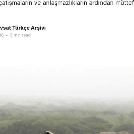
ı çatışmaların ve anlaşmazlıkların ardından müttef
vsat Türkçe Arşivi
18
•
3 min read