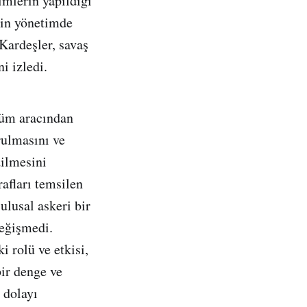
imlerin yapıldığı
zin yönetimde
Kardeşler, savaş
i izledi.
züm aracından
rulmasını ve
dilmesini
rafları temsilen
ulusal askeri bir
değişmedi.
 rolü ve etkisi,
ir denge ve
 dolayı