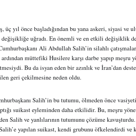
, üç yıl önce başladığından bu yana askeri, siyasi ve ul
değişikliğe uğradı. En önemli ve en etkili değişiklik de
umhurbaşkanı Ali Abdullah Salih’in silahlı çatışmalar
 ardından müttefiki Husilere karşı darbe yapıp meşru 
etmesiydi. Bu da isyan eden bir azınlık ve İran’dan deste
iilen geri çekilmesine neden oldu.
hurbaşkanı Salih’in bu tutumu, ölmeden önce vasiyetin
aptığı suikast eyleminden daha etkilidir. Bu, meşru yön
eden Salih ve yanlılarının tutumunu çözüme kavuşturdu
lih’e yapılan suikast, kendi grubunu öfkelendirdi ve 