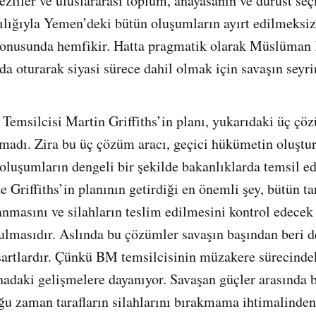
ezliler ve uluslararası toplum, anayasanın ve dürüst seç
cılığıyla Yemen’deki bütün oluşumların ayırt edilmeksi
konusunda hemfikir. Hatta pragmatik olarak Müslüman 
a oturarak siyasi sürece dahil olmak için savaşın seyrin
emsilcisi Martin Griffiths’in planı, yukarıdaki üç çö
kmadı. Zira bu üç çözüm aracı, geçici hükümetin oluştu
i oluşumların dengeli bir şekilde bakanlıklarda temsil e
e Griffiths’in planının getirdiği en önemli şey, bütün ta
anmasını ve silahların teslim edilmesini kontrol edecek 
ulmasıdır. Aslında bu çözümler savaşın başından beri 
artlardır. Çünkü BM temsilcisinin müzakere sürecindeki
adaki gelişmelere dayanıyor. Savaşan güçler arasında b
u zaman tarafların silahlarını bırakmama ihtimalinden