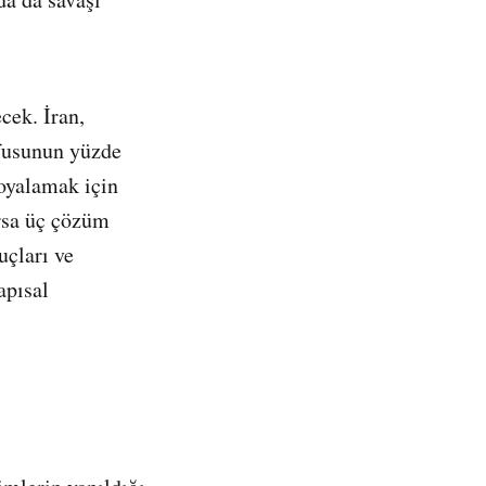
cek. İran,
üfusunun yüzde
 oyalamak için
ırsa üç çözüm
uçları ve
apısal