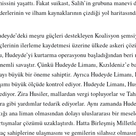
hissini yaşattı. Fakat suikast, Salih’in grubuna manevi 
derlerinin ve ilham kaynaklarının çizdiği yol haritasınd
deyde’deki meşru güçleri destekleyen Koalisyon şemsiy
lerinin ilerleme kaydetmesi üzerine ülkede askeri çöz
u, Hudeyde’yi kurtarma operasyonu başladığından beri
nemli savaştır. Çünkü Hudeyde Limanı, Kızıldeniz’e b
yı büyük bir öneme sahiptir. Ayrıca Hudeyde Limanı,
şımı büyük ölçüde kontrol ediyor. Hudeyde Limanı, Hus
ediyor. Zira Husiler, mallardan vergi topluyorlar ve Tah
para gibi yardımlar tedarik ediyorlar. Aynı zamanda Hude
tığı ana liman olmasından dolayı uluslararası bir mesel
artışmalar çözümü uzaklaştırdı. Hatta Birleşmiş Milletl
yaç sahiplerine ulaşmasını ve gemilerin silahsız olması