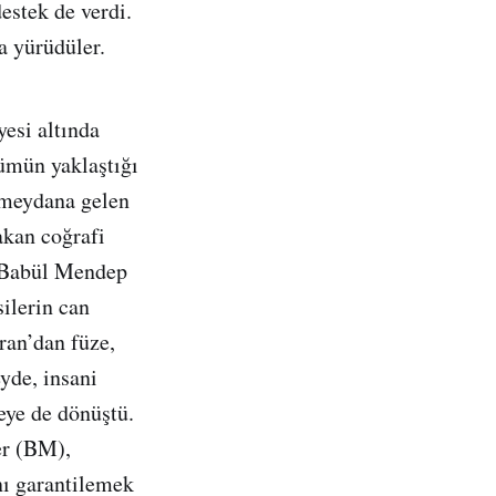
destek de verdi.
a yürüdüler.
esi altında
ümün yaklaştığı
 meydana gelen
akan coğrafi
 Babül Mendep
ilerin can
ran’dan füze,
yde, insani
eye de dönüştü.
er (BM),
nı garantilemek