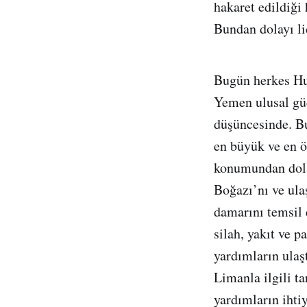
hakaret edildiği 
Bundan dolayı li
Bugün herkes Hu
Yemen ulusal güç
düşüncesinde. B
en büyük ve en ö
konumundan dola
Boğazı’nı ve ula
damarını temsil 
silah, yakıt ve 
yardımların ulaş
Limanla ilgili t
yardımların ihti