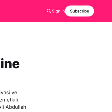
Sign in
Subscribe
ine
iyasi ve
n etkili
li Abdullah