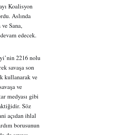
ayı Koalisyon
rdu. Aslında
 ve Sana,
a devam edecek.
eyi’nin 2216 nolu
erek savaşa son
ak kullanarak ve
savaşa ve
tar medyası gibi
aktiğidir. Söz
ni açıdan ihlal
yardım borusunun
da da savaşı