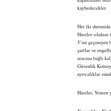
kaybedecekler.
Her iki durumda 
Husiler silahını
5’ini geçmeyen b
şartlar ve engell
aracına bağlı ka
Güvenlik Konseyi
ayrıcalıklar sund
Husiler, Yemen y