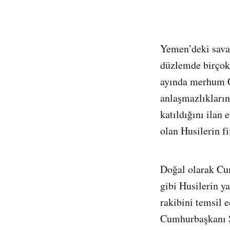
Yemen’deki savaş
düzlemde birçok 
ayında merhum C
anlaşmazlıkların
katıldığını ilan 
olan Husilerin f
Doğal olarak Cum
gibi Husilerin y
rakibini temsil 
Cumhurbaşkanı Sa