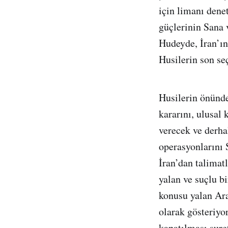
için limanı dene
güçlerinin Sana
Hudeyde, İran’ın
Husilerin son se
Husilerin önünde
kararını, ulusal
verecek ve derhal
operasyonlarını 
İran’dan talimat
yalan ve suçlu bi
konusu yalan Ara
olarak gösteriyo
kapatılması sure