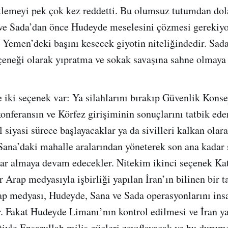
tlemeyi pek çok kez reddetti. Bu olumsuz tutumdan dol
 ve Sada’dan önce Hudeyde meselesini çözmesi gerekiyo
 Yemen’deki başını kesecek giyotin niteliğindedir. Sada
çeneği olarak yıpratma ve sokak savaşına sahne olmay
 iki seçenek var: Ya silahlarını bırakıp Güvenlik Kons
 konferansın ve Körfez girişiminin sonuçlarını tatbik ed
 siyasi sürece başlayacaklar ya da sivilleri kalkan olar
Sana’daki mahalle aralarından yöneterek son ana kadar 
lar almaya devam edecekler. Nitekim ikinci seçenek Ka
r Arap medyasıyla işbirliği yapılan İran’ın bilinen bir t
p medyası, Hudeyde, Sana ve Sada operasyonlarını insa
r. Fakat Hudeyde Limanı’nın kontrol edilmesi ve İran 
tiyle Ensarullah milis güçleri zayıflayacak ve bu durum