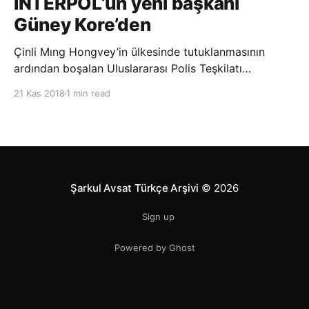
INTERPOL’ün yeni başkanı
Güney Kore’den
Çinli Mıng Hongvey’in ülkesinde tutuklanmasının
ardından boşalan Uluslararası Polis Teşkilatı
(INTERPOL) Başkanlığına Güney Koreli Kim Jong Yang
21 Kas 2018
1 min read
seçildi. INTERPOL Genel Kurulu’nun Dubai’deki
toplantısında yapılan seçimde, oyların 3’te 2’sini
kazanan Kim, teşkilatın yeni
Şarkul Avsat Türkçe Arşivi
© 2026
Sign up
Powered by Ghost