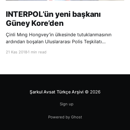
INTERPOL’ün yeni başkanı
Güney Kore’den
Çinli Mıng Hongvey’in ülkesinde tutuklanmasının
ardından boşalan Uluslararası Polis Teşkilatı
(INTERPOL) Başkanlığına Güney Koreli Kim Jong Yang
21 Kas 2018
1 min read
seçildi. INTERPOL Genel Kurulu’nun Dubai’deki
toplantısında yapılan seçimde, oyların 3’te 2’sini
kazanan Kim, teşkilatın yeni
Şarkul Avsat Türkçe Arşivi
© 2026
Sign up
Powered by Ghost