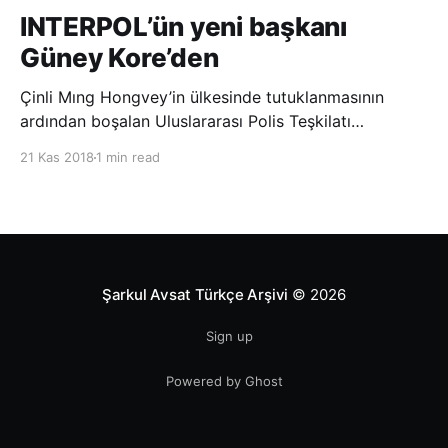
INTERPOL’ün yeni başkanı
Güney Kore’den
Çinli Mıng Hongvey’in ülkesinde tutuklanmasının
ardından boşalan Uluslararası Polis Teşkilatı
(INTERPOL) Başkanlığına Güney Koreli Kim Jong Yang
21 Kas 2018
1 min read
seçildi. INTERPOL Genel Kurulu’nun Dubai’deki
toplantısında yapılan seçimde, oyların 3’te 2’sini
kazanan Kim, teşkilatın yeni
Şarkul Avsat Türkçe Arşivi
© 2026
Sign up
Powered by Ghost