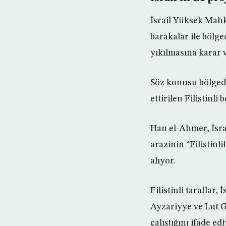
İsrail Yüksek Mahk
barakalar ile bölg
yıkılmasına karar v
Söz konusu bölgede
ettirilen Filistinli 
Han el-Ahmer, İsra
arazinin “Filistin
alıyor.
Filistinli taraflar,
Ayzariyye ve Lut G
çalıştığını ifade ed