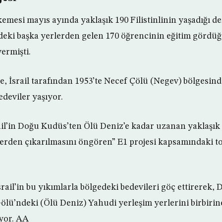
emesi mayıs ayında yaklaşık 190 Filistinlinin yaşadığı 
edeki başka yerlerden gelen 170 öğrencinin eğitim gördü
ermişti.
, İsrail tarafından 1953’te Necef Çölü (Negev) bölgesin
bedeviler yaşıyor.
il’in Doğu Kudüs’ten Ölü Deniz’e kadar uzanan yaklaşı
lilerden çıkarılmasını öngören” E1 projesi kapsamındaki t
 İsrail’in bu yıkımlarla bölgedeki bedevileri göç ettirerek,
ölü’ndeki (Ölü Deniz) Yahudi yerleşim yerlerini birbiri
iyor. AA