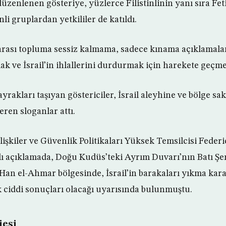
üzenlenen gösteriye, yüzlerce Filistinlinin yanı sıra Fet
nli gruplardan yetkililer de katıldı.
arası topluma sessiz kalmama, sadece kınama açıklamala
mak ve İsrail’in ihlallerini durdurmak için harekete geçme 
bayrakları taşıyan göstericiler, İsrail aleyhine ve bölge sa
eren sloganlar attı.
İlişkiler ve Güvenlik Politikaları Yüksek Temsilcisi Fede
lı açıklamada, Doğu Kudüs’teki Ayrım Duvarı’nın Batı Şer
an el-Ahmar bölgesinde, İsrail’in barakaları yıkma kara
ciddi sonuçları olacağı uyarısında bulunmuştu.
jesi