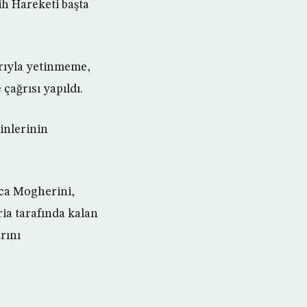
ih Hareketi başta
rıyla yetinmeme,
çağrısı yapıldı.
kinlerinin
rica Mogherini,
ia tarafında kalan
rını