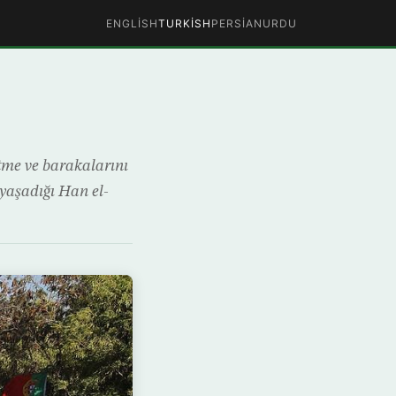
ENGLISH
TURKISH
PERSIAN
URDU
etme ve barakalarını
n yaşadığı Han el-