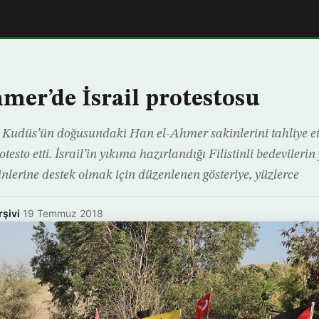
mer’de İsrail protestosu
il’in Kudüs’ün doğusundaki Han el-Ahmer sakinlerini tahliye 
esto etti. İsrail’in yıkıma hazırlandığı Filistinli bedevileri
nlerine destek olmak için düzenlenen gösteriye, yüzlerce
rşivi
·
19 Temmuz 2018