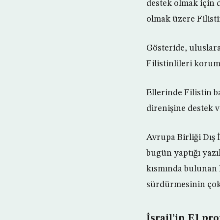
destek olmak için d
olmak üzere Filisti
Gösteride, uluslar
Filistinlileri koru
Ellerinde Filistin 
direnişine destek v
Avrupa Birliği Dış 
bugün yaptığı yazı
kısmında bulunan H
sürdürmesinin çok 
İsrail’in E1 pro