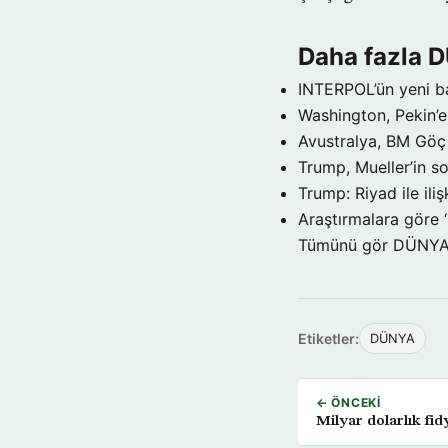
Daha fazla 
INTERPOL’ün yeni b
Washington, Pekin’e 
Avustralya, BM Göç 
Trump, Mueller’in so
Trump: Riyad ile il
Araştırmalara göre 
Tümünü gör DÜNY
Etiketler:
DÜNYA
← ÖNCEKI
Milyar dolarlık fi