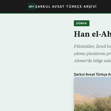
ŞARKUL AVSAT TÜRKÇE ARŞIVI
DÜNYA
Han el-Ah
Filistinliler, İsra
yıkma planlarını prot
Ahmer’de bölge saki
Şarkul Avsat Türkçe A