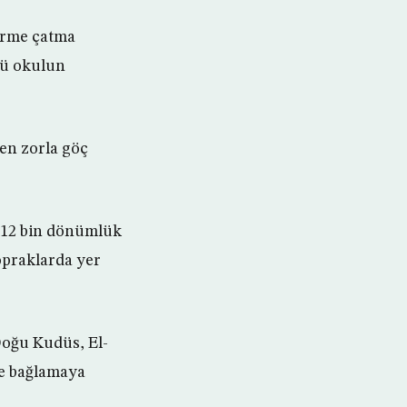
derme çatma
ğü okulun
den zorla göç
k 12 bin dönümlük
opraklarda yer
 Doğu Kudüs, El-
ne bağlamaya