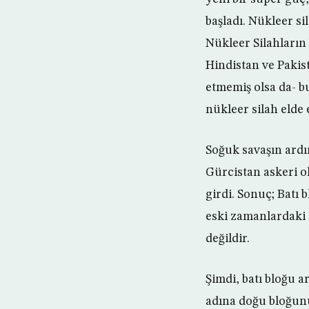
başladı. Nükleer s
Nükleer Silahların
Hindistan ve Pakist
etmemiş olsa da- bu
nükleer silah elde 
Soğuk savaşın ardı
Gürcistan askeri ol
girdi. Sonuç; Batı 
eski zamanlardaki “
değildir.
Şimdi, batı bloğu 
adına doğu bloğunu