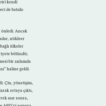
biri kendi
eri de batıda-
i önledi. Ancak
adar, nükleer
bağlı ülkeler
riyete bölündü;
mesi bir anlamda
ı” haline geldi.
i. Çin, yönetişim,
arak ortaya çıktı,
ek asır sonra,
mle ABD’yi aşmaya