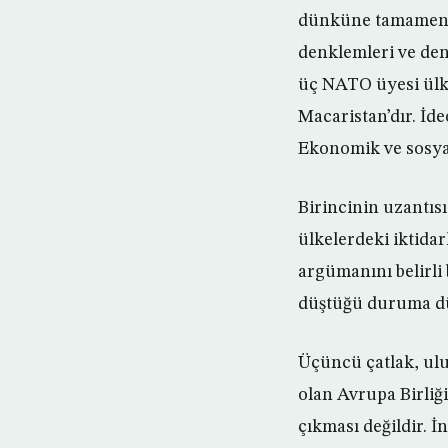
dünküne tamamen b
denklemleri ve deng
üç NATO üyesi ülke
Macaristan’dır. İde
Ekonomik ve sosyal
Birincinin uzantısı
ülkelerdeki iktidar
argümanını belirli
düştüğü duruma dü
Üçüncü çatlak, ulu
olan Avrupa Birliğ
çıkması değildir. İ