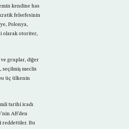
nemin kendine has
kratik felsefesinin
ye, Polonya,
i olarak otoriter,
 ve gruplar, diğer
, seçilmiş meclis
 bu üç ülkenin
li tarihi icadı
e’nin AB’den
 reddettiler. Bu