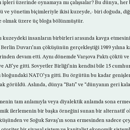
ı ipleri üzerinde oynamaya mı çalışsalar? Bu dünya, her 
ü ve yönetim biçimleriyle ikisi kuzeyde,- biri doğuda, diğ
olmak üzere üç bloğa bölünmüştür.
şı kuzeydeki insanların birbirleri arasında kavga etmesin
 Berlin Duvarı’nın çöküşünün gerçekleştiği 1989 yılına k
inden devam etti. Aynı dönemde Varşova Paktı çöktü ve 
 AB’ye gitti. Sovyetler Birliği’nin kendisi bile 15 cumhu
ı bloğundaki NATO’ya gitti. Bu örgütün bu kadar genişle
ak görüldü. Aslında, dünya “Batı” ve “dünyanın geri kalan
elimenin tam anlamıyla veya diyalektik anlamda sona ermed
ik ilerlemenin bir başka örneğini sunan bir alternatif ol
üşünden ve Soğuk Savaş’ın sona ermesinden sadece çeyr
 otoriter bir siyasal sistem ve kapitalist ekonomik siste