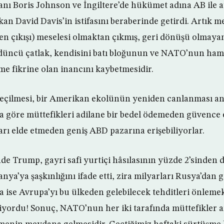
kanı Boris Johnson ve İngiltere’de hükümet adına AB ile 
n David Davis’in istifasını beraberinde getirdi. Artık me
en çıkışı) meselesi olmaktan çıkmış, geri dönüşü olmayan
üncü çatlak, kendisini batı bloğunun ve NATO’nun ham
tme fikrine olan inancını kaybetmesidir.
eçilmesi, bir Amerikan ekolünün yeniden canlanması a
a göre müttefikleri adilane bir bedel ödemeden güvence 
ları elde etmeden geniş ABD pazarına erişebiliyorlar.
e Trump, gayri safi yurtiçi hâsılasının yüzde 2’sinden 
ya’ya şaşkınlığını ifade etti, zira milyarları Rusya’dan 
ise Avrupa’yı bu ülkeden gelebilecek tehditleri önlemek
iyordu! Sonuç, NATO’nun her iki tarafında müttefikler 