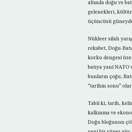
altında doğu ve bat
gelenekleri, kültür
üçüncüsü güneyde 
Nükleer silah yarı
rekabet, Doğu-Batı
korku dengesi üzer
batıya yani NATO ve
bunların çoğu, Bat
“tarihin sonu” olar
Tabii ki, tarih, k
kalkınma ve ekonom
Doğu bloğunun çök
yeni bir süper güç,