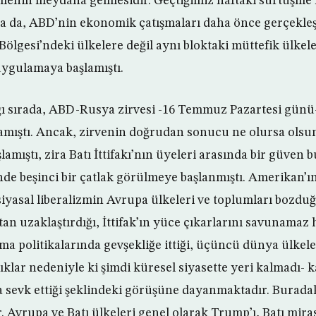
menin meydana gelmesidir. Geçtiğimiz haftaki sürtüşme
olsa da, ABD’nin ekonomik çatışmaları daha önce gerçekleş
Bölgesi’ndeki ülkelere değil aynı bloktaki müttefik ülkele
ygulamaya başlamıştı.
ğı sırada, ABD-Rusya zirvesi -16 Temmuz Pazartesi gün
amıştı. Ancak, zirvenin doğrudan sonucu ne olursa olsun
amıştı, zira Batı İttifakı’nın üyeleri arasında bir güven 
inde beşinci bir çatlak görülmeye başlanmıştı. Amerikan’ı
siyasal liberalizmin Avrupa ülkeleri ve toplumları bozduğ
n uzaklaştırdığı, İttifak’ın yüce çıkarlarını savunamaz h
ma politikalarında gevşekliğe ittiği, üçüncü dünya ülkele
klar nedeniyle ki şimdi küresel siyasette yeri kalmadı- k
sevk ettiği şeklindeki görüşüne dayanmaktadır. Buradak
ır. Avrupa ve Batı ülkeleri genel olarak Trump’ı, Batı mira