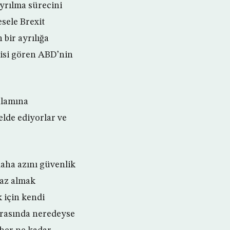
ayrılma sürecini
sele Brexit
 bir ayrılığa
isi gören ABD’nin
nlamına
elde ediyorlar ve
daha azını güvenlik
gaz almak
 için kendi
arasında neredeyse