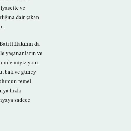
iyasette ve
lığına dair çıkan
r.
atı ittifakının da
e yaşananların ve
minde miyiz yani
u, batı ve güney
 toplumun temel
nya hızla
ünyaya sadece