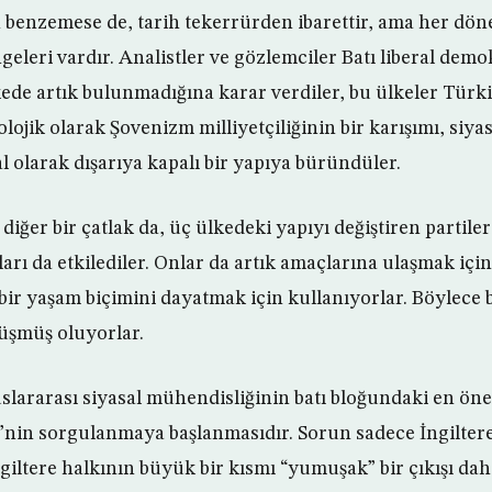
enzemese de, tarih tekerrürden ibarettir, ama her dö
eleri vardır. Analistler ve gözlemciler Batı liberal demo
de artık bulunmadığına karar verdiler, bu ülkeler Türki
olojik olarak Şovenizm milliyetçiliğinin bir karışımı, siyas
 olarak dışarıya kapalı bir yapıya büründüler.
 diğer bir çatlak da, üç ülkedeki yapıyı değiştiren partiler
ları da etkilediler. Onlar da artık amaçlarına ulaşmak için
 bir yaşam biçimini dayatmak için kullanıyorlar. Böylece
şmüş oluyorlar.
slararası siyasal mühendisliğinin batı bloğundaki en önem
i’nin sorgulanmaya başlanmasıdır. Sorun sadece İngilter
ngiltere halkının büyük bir kısmı “yumuşak” bir çıkışı dahi