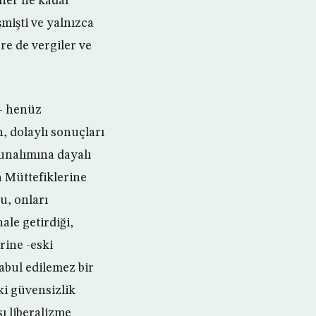
 her ne kadar
mişti ve yalnızca
re de vergiler ve
ü- henüz
, dolaylı sonuçları
bunalımına dayalı
n Müttefiklerine
u, onları
ale getirdiği,
rine -eski
abul edilemez bir
i güvensizlik
sı liberalizme