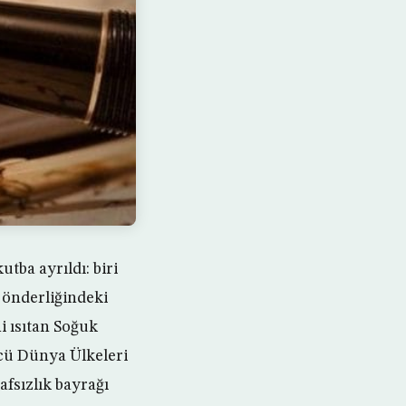
utba ayrıldı: biri
D önderliğindeki
i ısıtan Soğuk
cü Dünya Ülkeleri
afsızlık bayrağı