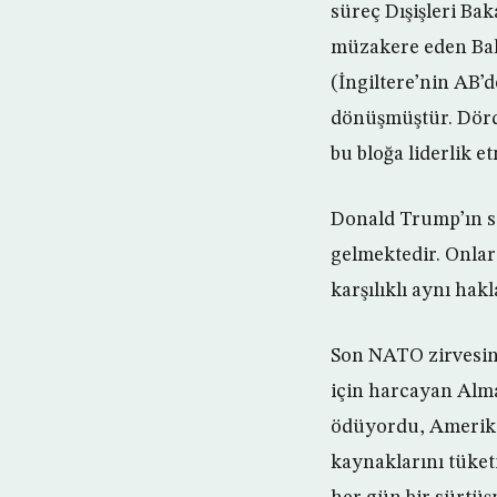
süreç Dışişleri Ba
müzakere eden Baka
(İngiltere’nin AB’d
dönüşmüştür. Dörd
bu bloğa liderlik e
Donald Trump’ın s
gelmektedir. Onlar
karşılıklı aynı hak
Son NATO zirvesind
için harcayan Alman
ödüyordu, Amerika 
kaynaklarını tüket