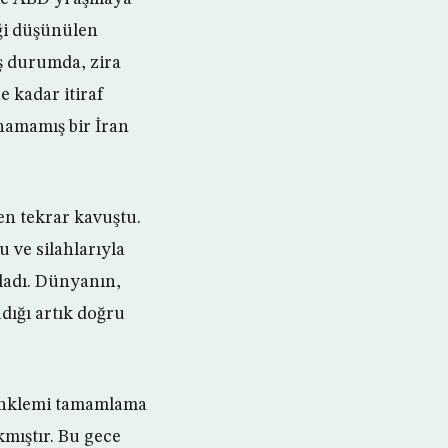
eği düşünülen
iş durumda, zira
e kadar itiraf
anamamış bir İran
en tekrar kavuştu.
u ve silahlarıyla
şladı. Dünyanın,
dığı artık doğru
 denklemi tamamlama
mıştır. Bu gece