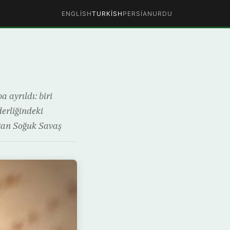
ENGLISH
TURKISH
PERSIAN
URDU
a ayrıldı: biri
derliğindeki
ıtan Soğuk Savaş