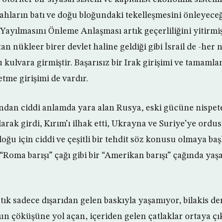
ilahların batı ve doğu bloğundaki tekelleşmesini önleyec
 Yayılmasını Önleme Anlaşması artık geçerliliğini yitirm
an nükleer birer devlet haline geldiği gibi İsrail de -her n
 kulvara girmiştir. Başarısız bir Irak girişimi ve tamaml
etme girişimi de vardır.
ndan ciddi anlamda yara alan Rusya, eski gücüne nispet
arak girdi, Kırım’ı ilhak etti, Ukrayna ve Suriye’ye ordus
bloğu için ciddi ve çeşitli bir tehdit söz konusu olmaya ba
Roma barışı” çağı gibi bir “Amerikan barışı” çağında yaşa
artık sadece dışarıdan gelen baskıyla yaşamıyor, bilakis
n çöküşüne yol açan, içeriden gelen çatlaklar ortaya çık