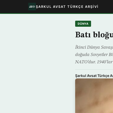
ŞARKUL AVSAT TÜRKÇE ARŞIVI
DÜNYA
Batı bloğ
İkinci Dünya Savaşı’
doğuda Sovyetler Bir
NATO’dur. 1940’lar 
Şarkul Avsat Türkçe A