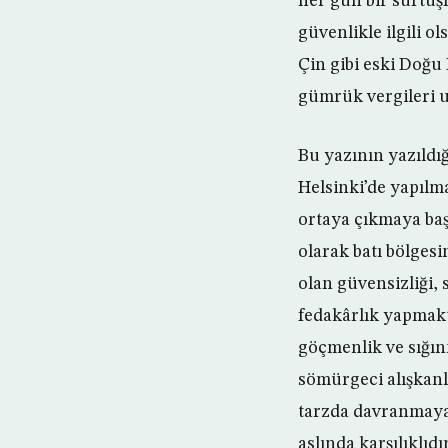
her gün bir sürtüş
güvenlikle ilgili 
Çin gibi eski Doğu 
gümrük vergileri u
Bu yazının yazıldı
Helsinki’de yapılm
ortaya çıkmaya başl
olarak batı bölges
olan güvensizliği, 
fedakârlık yapmakta
göçmenlik ve sığın
sömürgeci alışkanlı
tarzda davranmaya 
aslında karşılıklıd