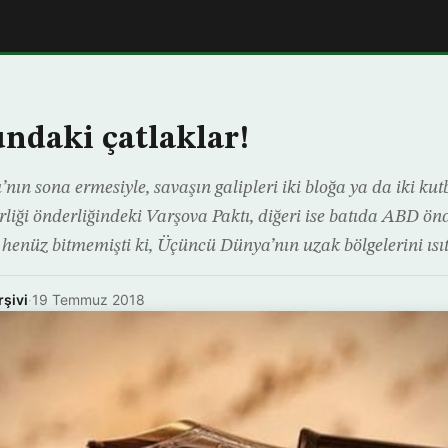
undaki çatlaklar!
nın sona ermesiyle, savaşın galipleri iki bloğa ya da iki kutb
liği önderliğindeki Varşova Paktı, diğeri ise batıda ABD ön
henüz bitmemişti ki, Üçüncü Dünya’nın uzak bölgelerini ıs
rşivi
·
19 Temmuz 2018