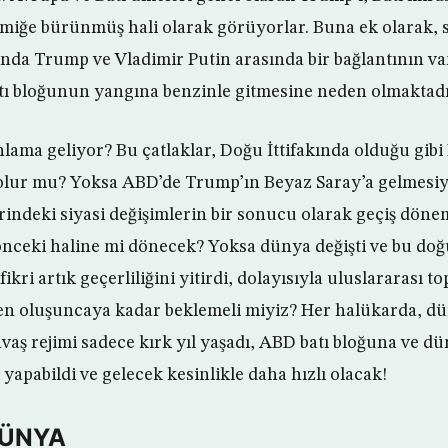
miğe bürünmüş hali olarak görüyorlar. Buna ek olarak, s
a Trump ve Vladimir Putin arasında bir bağlantının var
atı bloğunun yangına benzinle gitmesine neden olmaktadı
ama geliyor? Bu çatlaklar, Doğu İttifakında olduğu gibi B
lur mu? Yoksa ABD’de Trump’ın Beyaz Saray’a gelmesiyl
rindeki siyasi değişimlerin bir sonucu olarak geçiş döne
nceki haline mi dönecek? Yoksa dünya değişti ve bu doğ
fikri artık geçerliliğini yitirdi, dolayısıyla uluslararası
en oluşuncaya kadar beklemeli miyiz? Her halükarda, dü
avaş rejimi sadece kırk yıl yaşadı, ABD batı bloğuna ve d
k yapabildi ve gelecek kesinlikle daha hızlı olacak!
DÜNYA