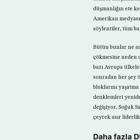
düşmanlığın ete ke
Amerikan medyasınd
söylentiler, tüm b
Bütün bunlar ne anl
çökmesine neden o
bazı Avrupa ülkele
sonradan her şey ö
bloklarını yaşatma 
denklemleri yenid
değişiyor, Soğuk S
çeyrek asır liderli
Daha fazla 