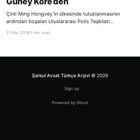
Güney Kore’den
Çinli Mıng Hongvey’in ülkesinde tutuklanmasının
ardından boşalan Uluslararası Polis Teşkilatı
(INTERPOL) Başkanlığına Güney Koreli Kim Jong Yang
21 Kas 2018
1 min read
seçildi. INTERPOL Genel Kurulu’nun Dubai’deki
toplantısında yapılan seçimde, oyların 3’te 2’sini
kazanan Kim, teşkilatın yeni
Şarkul Avsat Türkçe Arşivi
© 2026
Sign up
Powered by Ghost