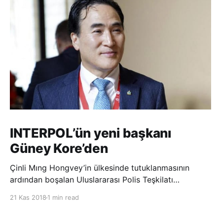
INTERPOL’ün yeni başkanı
Güney Kore’den
Çinli Mıng Hongvey’in ülkesinde tutuklanmasının
ardından boşalan Uluslararası Polis Teşkilatı
(INTERPOL) Başkanlığına Güney Koreli Kim Jong Yang
21 Kas 2018
1 min read
seçildi. INTERPOL Genel Kurulu’nun Dubai’deki
toplantısında yapılan seçimde, oyların 3’te 2’sini