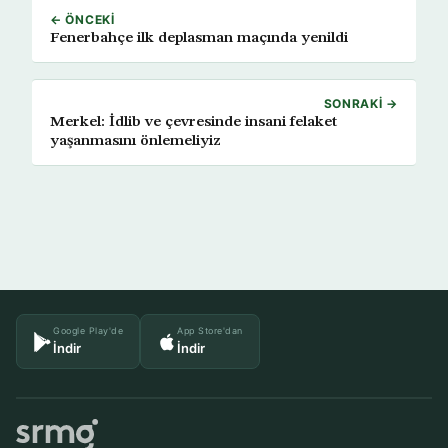
← ÖNCEKI
Fenerbahçe ilk deplasman maçında yenildi
SONRAKI →
Merkel: İdlib ve çevresinde insani felaket
yaşanmasını önlemeliyiz
Google Play'de
App Store'dan
İndir
İndir