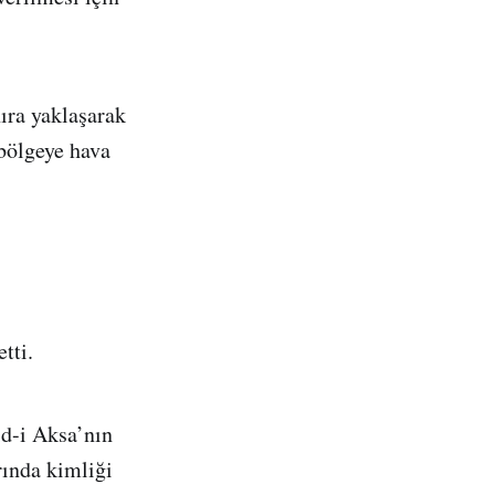
nıra yaklaşarak
 bölgeye hava
tti.
id-i Aksa’nın
ında kimliği