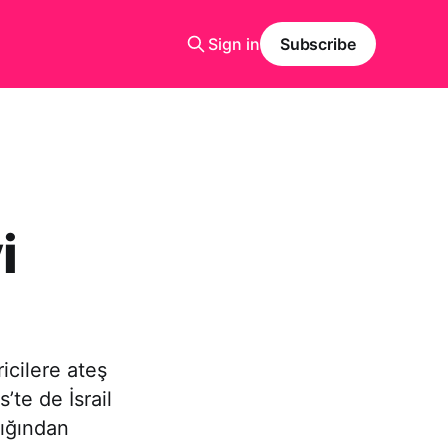
Sign in
Subscribe
i
ricilere ateş
’te de İsrail
lığından