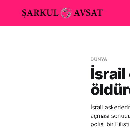
DÜNYA
İsrail
öldü
İsrail askerler
açması sonucu 2
polisi bir Fili