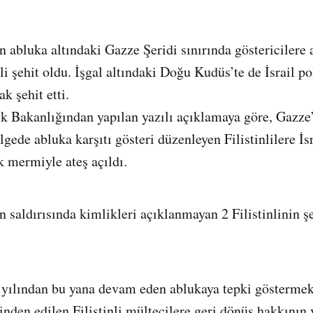
in abluka altındaki Gazze Şeridi sınırında göstericilere
li şehit oldu. İşgal altındaki Doğu Kudüs’te de İsrail pol
ak şehit etti.
k Bakanlığından yapılan yazılı açıklamaya göre, Gazze
lgede abluka karşıtı gösteri düzenleyen Filistinlilere İsr
k mermiyle ateş açıldı.
in saldırısında kimlikleri açıklanmayan 2 Filistinlinin ş
 yılından bu yana devam eden ablukaya tepki göstermek 
inden edilen Filistinli mültecilere geri dönüş hakkının 