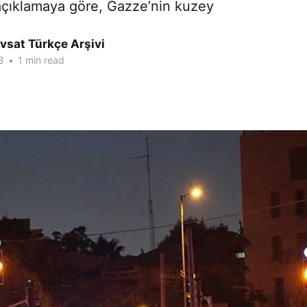
 açıklamaya göre, Gazze’nin kuzey
vsat Türkçe Arşivi
8
•
1 min read