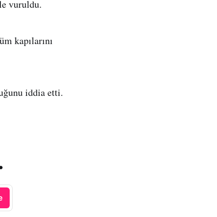
le vuruldu.
tüm kapılarını
uğunu iddia etti.
.
e