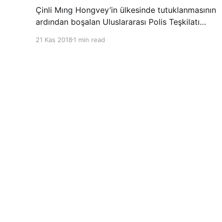
Çinli Mıng Hongvey’in ülkesinde tutuklanmasının
ardından boşalan Uluslararası Polis Teşkilatı
(INTERPOL) Başkanlığına Güney Koreli Kim
21 Kas 2018
1 min read
Jong Yang seçildi. INTERPOL Genel Kurulu’nun
Dubai’deki toplantısında yapılan seçimde,
oyların 3’te 2’sini kazanan Kim, teşkilatın yeni
Şarkul Avsat Türkçe Arşivi
© 2026