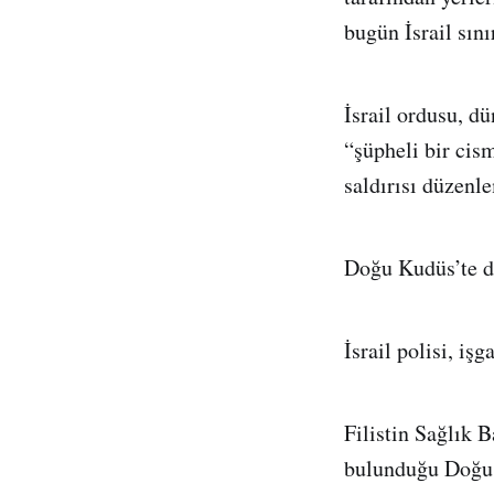
bugün İsrail sın
İsrail ordusu, d
“şüpheli bir cism
saldırısı düzenle
Doğu Kudüs’te de 
İsrail polisi, iş
Filistin Sağlık 
bulunduğu Doğu 