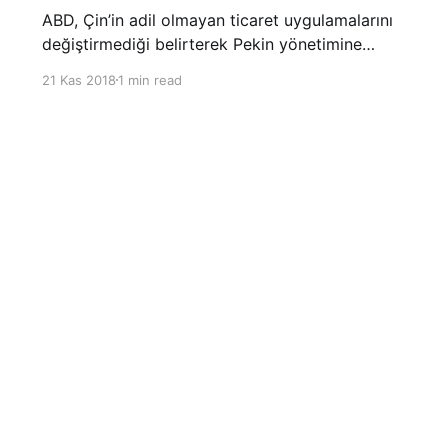
ABD, Çin’in adil olmayan ticaret uygulamalarını
değiştirmediği belirterek Pekin yönetimine
yönelik suçlamalarını yineledi. ABD Ticaret
21 Kas 2018
1 min read
Temsilciliği’nin Çin’in fikri mülkiyet ve teknoloji
transfer politikalarına dair hazırladığı ‘Section
301’ adlı soruşturma raporunun güncellenmiş
halinde
Sign up