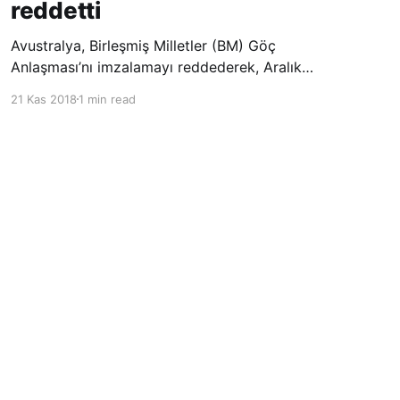
reddetti
Avustralya, Birleşmiş Milletler (BM) Göç
Anlaşması’nı imzalamayı reddederek, Aralık
ayında Fas’ta düzenlenecek olan uluslararası
21 Kas 2018
1 min read
konferansta BM üyesi ülkeler tarafından
imzalanması beklenen Küresel Göç
Sözleşmesi’ne katılmayacağını açıklayan
ülkelerin yer aldığı uzun listeye dahil oldu.
Powered by Ghost