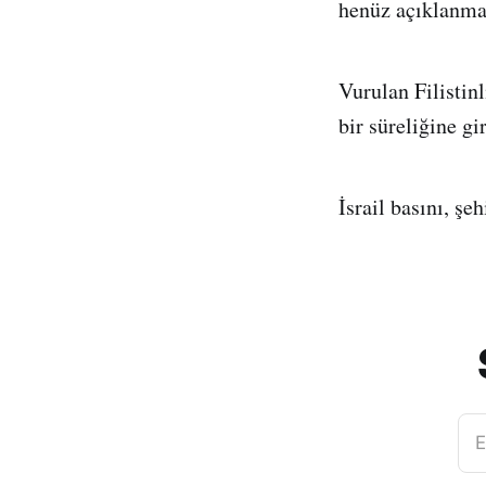
henüz açıklanmay
Vurulan Filistinl
bir süreliğine gir
İsrail basını, şe
E