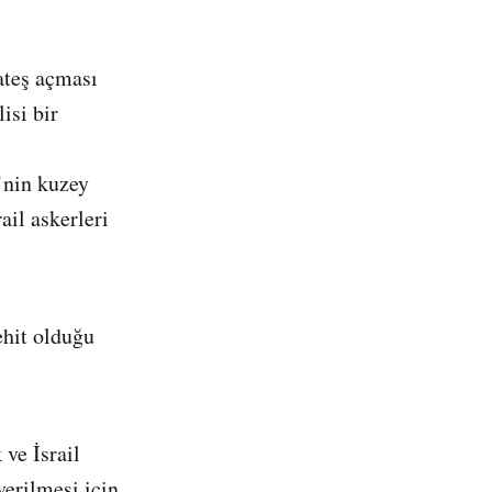
 ateş açması
isi bir
’nin kuzey
ail askerleri
ehit olduğu
ve İsrail
verilmesi için