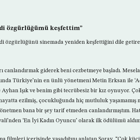
di özgürlüğümü keşfettim”
i özgürlüğünü sinemada yeniden keşfettiğini dile getir
rı canlandırmak giderek beni cezbetmeye başladı. Mesel
ılında Türkiye’nin en ünlü yönetmeni Metin Erksan ile ‘Ac
 Ayhan Işık ve benim gibi tecrübesiz bir kız oynuyor. Çok
hayatta ezilmiş, çocukluğunda hiç mutluluk yaşamamış 
yönetmen bana bir şey tarif etmeden canlandırmıştım. Hat
vali’nden ‘En İyi Kadın Oyuncu’ olarak ilk ödülümü aldım
a filmleri içerisinde yaşadığını anlatan Şoray, “Çok küç