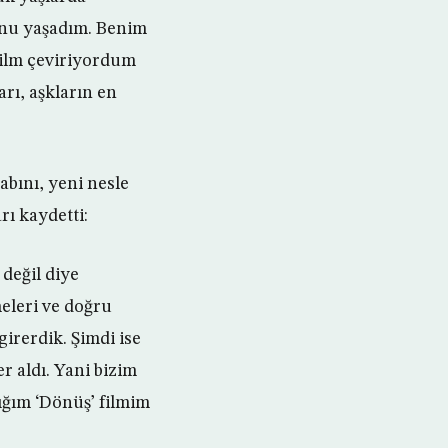
onu yaşadım. Benim
film çeviriyordum
arı, aşkların en
abını, yeni nesle
rı kaydetti:
değil diye
eleri ve doğru
girerdik. Şimdi ise
r aldı. Yani bizim
ığım ‘Dönüş’ filmim