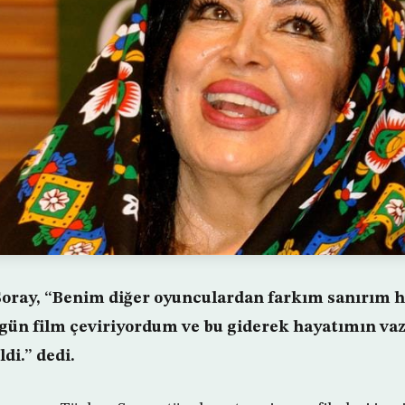
ray, “Benim diğer oyunculardan farkım sanırım h
 gün film çeviriyordum ve bu giderek hayatımın va
di.” dedi.