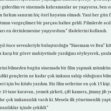
ne giderdim ve sinemada kahramanlar ne yaşıyorsa, ben 
 farkım sanırım hiç özel hayatım olmadı. Yani her gün 
ımın vazgeçilmez bir parçası haline geldi. Filmlerde acıl
ı en derinlemesine yaşıyordum.” ifadelerini kullandı.
6 yıl önce sevenleriyle buluşturduğu “Sinemam ve Ben” kit
 karşı bir görev mahiyetinde yazdığını söyleyerek, şunla
rini bilmeden bugün sinemada bir film yapmak mümkün 
iki gençlerin ne kadar çok imkana sahip olduğunu bilm
ri için bu kitabı yazdım. Biz film setlerine en çok 15 kişi 
 10 tane karavan, yemek şirketi, çift kamera, jimmy jib ye
r çok imkansızlık vardı ki. Mesela ilk yönetmenlik yapt
ızlıklar içinde çekildi.”