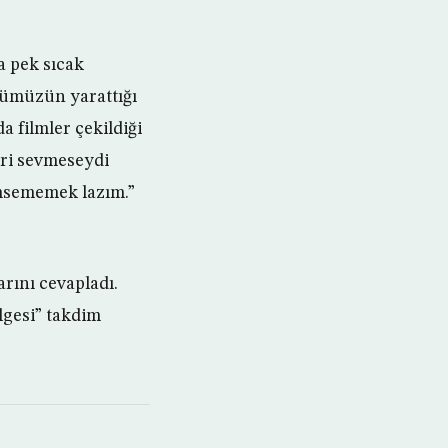
a pek sıcak
rümüzün yarattığı
a filmler çekildiği
eri sevmeseydi
msememek lazım.”
rını cevapladı.
lgesi” takdim