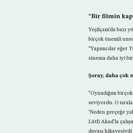
“Bir filmin ka
Yeşilçam’da bazı y
birçok önemli unsu
“Yapımcılar eğer T
sinema daha iyi bi
Şoray, daha çok m
“Oynadığım birçok 
seviyordu. O sıral
‘Neden gerçeğe yak
Lütfi Akad’la çalış
davası hikayesiydi 