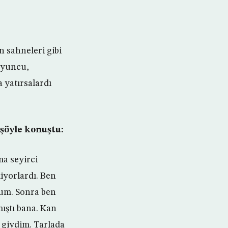
 sahneleri gibi
oyuncu,
 yatırsalardı
 şöyle konuştu:
a seyirci
iyorlardı. Ben
dum. Sonra ben
mıştı bana. Kan
r giydim. Tarlada