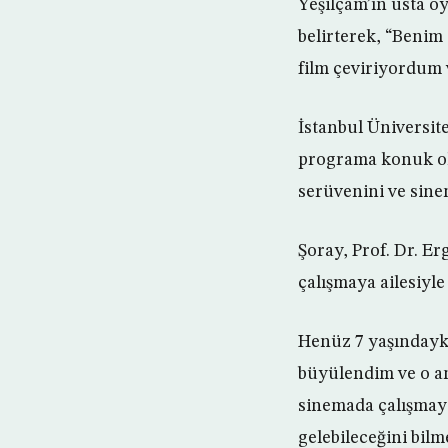
Yeşilçam’ın usta o
belirterek, “Benim
film çeviriyordum 
İstanbul Üniversit
programa konuk ol
serüvenini ve sinem
Şoray, Prof. Dr. E
çalışmaya ailesiyle
Henüz 7 yaşındayke
büyülendim ve o a
sinemada çalışmaya
gelebileceğini bilm