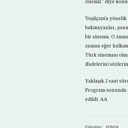
önemli.” diye konu
Yeşilçam’a yönelik
bakmayanlar, şunu
bir sinema. O zaman
zaman eğer halkımı
Türk sineması olm
ifadelerini sözlerin
Yaklaşık 2 saat sü
Program sonunda ay
edildi. AA
Etiketler:
DÜNYA