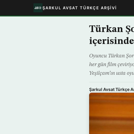
ŞARKUL AVSAT TÜRKÇE ARŞIVI
Türkan Şo
içerisind
Oyuncu Türkan Şora
her gün film çeviriy
Yeşilçam’ın usta oy
Şarkul Avsat Türkçe A