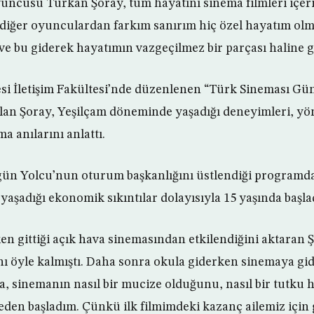
yuncusu Türkan Şoray, tüm hayatını sinema filmleri içeri
 diğer oyunculardan farkım sanırım hiç özel hayatım olm
ve bu giderek hayatımın vazgeçilmez bir parçası haline ge
esi İletişim Fakültesi’nde düzenlenen “Türk Sineması Günl
an Şoray, Yeşilçam döneminde yaşadığı deneyimleri, yö
a anılarını anlattı.
rgün Yolcu’nun oturum başkanlığını üstlendiği programd
 yaşadığı ekonomik sıkıntılar dolayısıyla 15 yaşında başlad
n gittiği açık hava sinemasından etkilendiğini aktaran 
nı öyle kalmıştı. Daha sonra okula giderken sinemaya g
, sinemanın nasıl bir mucize olduğunu, nasıl bir tutku h
eden başladım. Çünkü ilk filmimdeki kazanç ailemiz için 