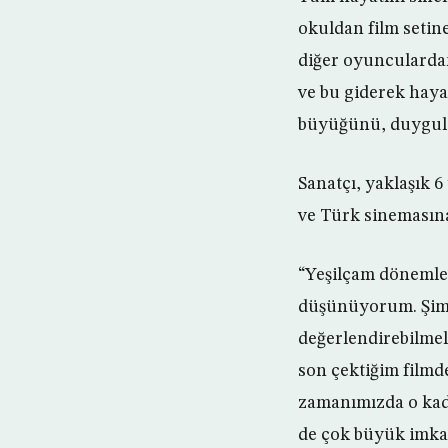
okuldan film seti
diğer oyunculardan
ve bu giderek hayat
büyüğünü, duygular
Sanatçı, yaklaşık 
ve Türk sinemasına
“Yeşilçam dönemle
düşünüyorum. Şimd
değerlendirebilmele
son çektiğim filmde
zamanımızda o kada
de çok büyük imkans