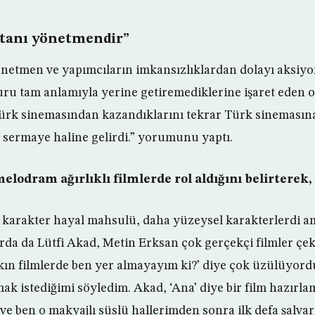
ptanı yönetmendir”
önetmen ve yapımcıların imkansızlıklardan dolayı aksiyon
ru tam anlamıyla yerine getiremediklerine işaret eden 
ürk sinemasından kazandıklarını tekrar Türk sinemasına
r sermaye haline gelirdi.” yorumunu yaptı.
elodram ağırlıklı filmlerde rol aldığını belirterek,
karakter hayal mahsulü, daha yüzeysel karakterlerdi am
arda da Lütfi Akad, Metin Erksan çok gerçekçi filmler çek
ın filmlerde ben yer almayayım ki?’ diye çok üzülüyor
mak istediğimi söyledim. Akad, ‘Ana’ diye bir film hazırla
ve ben o makyajlı süslü hallerimden sonra ilk defa şalva