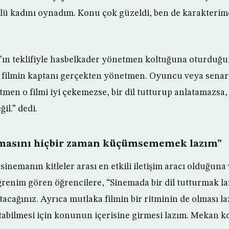
ylü kadını oynadım. Konu çok güzeldi, ben de karakte
’ın teklifiyle hasbelkader yönetmen koltuğuna oturduğu
r filmin kaptanı gerçekten yönetmen. Oyuncu veya senar
men o filmi iyi çekemezse, bir dil tutturup anlatamazsa,
l.” dedi.
emasını hiçbir zaman küçümsememek lazım”
sinemanın kitleler arası en etkili iletişim aracı olduğun
renim gören öğrencilere, “Sinemada bir dil tutturmak l
atacağınız. Ayrıca mutlaka filmin bir ritminin de olması 
atabilmesi için konunun içerisine girmesi lazım. Mekan 