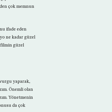
rimden çok memnun
nu ifade eden
yo ne kadar güzel
 filmin güzel
a vurgu yaparak,
azım. Önemli olan
lazım. Yönetmenin
konusu da çok