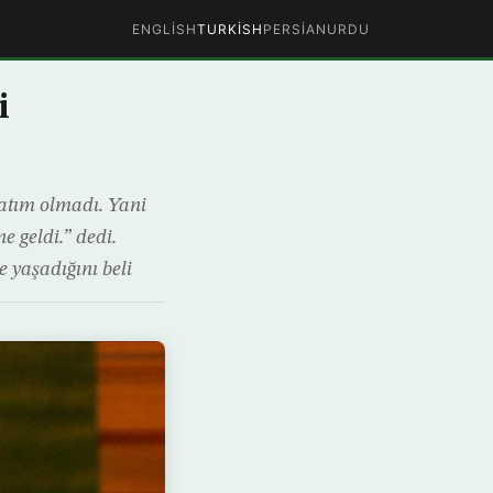
ENGLISH
TURKISH
PERSIAN
URDU
i
atım olmadı. Yani
e geldi.” dedi.
 yaşadığını beli