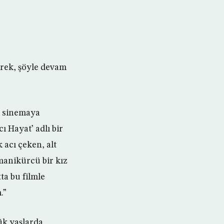
erek, şöyle devam
a sinemaya
ı Hayat’ adlı bir
 acı çeken, alt
manikürcü bir kız
ta bu filmle
.”
ük yaşlarda