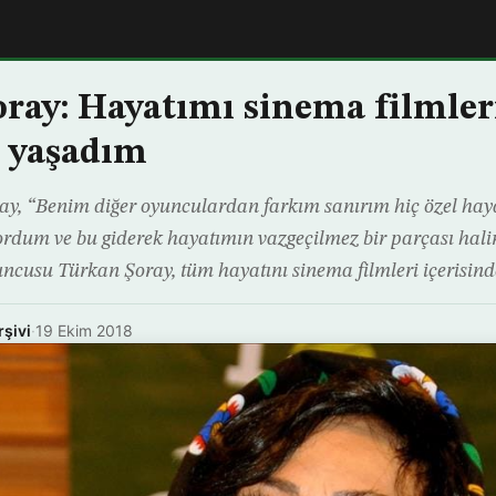
ray: Hayatımı sinema filmler
e yaşadım
y, “Benim diğer oyunculardan farkım sanırım hiç özel hay
ordum ve bu giderek hayatımın vazgeçilmez bir parçası halin
uncusu Türkan Şoray, tüm hayatını sinema filmleri içerisinde
rşivi
·
19 Ekim 2018