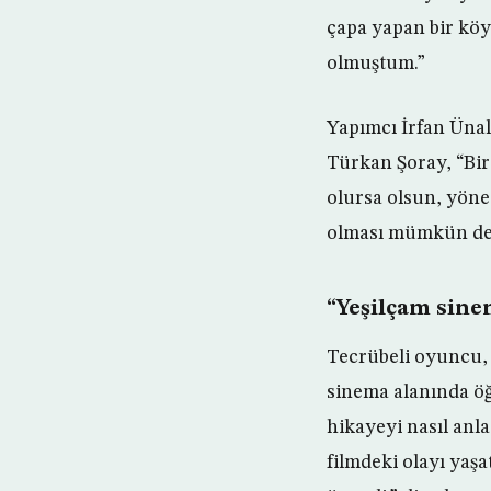
çapa yapan bir kö
olmuştum.”
Yapımcı İrfan Ünal
Türkan Şoray, “Bi
olursa olsun, yönet
olması mümkün deği
“Yeşilçam sin
Tecrübeli oyuncu, 
sinema alanında öğ
hikayeyi nasıl anl
filmdeki olayı yaş