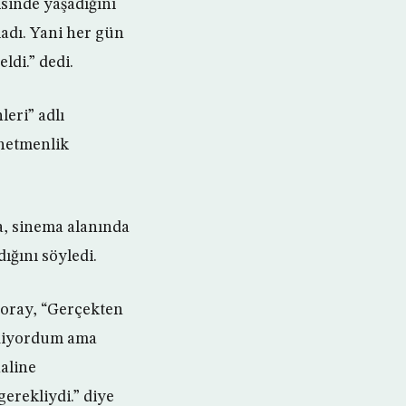
sinde yaşadığını
adı. Yani her gün
ldi.” dedi.
eri” adlı
netmenlik
a, sinema alanında
ığını söyledi.
Şoray, “Gerçekten
idiyordum ama
aline
gerekliydi.” diye