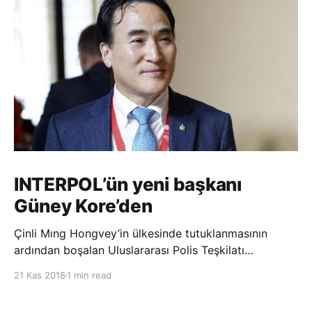
INTERPOL’ün yeni başkanı
Güney Kore’den
Çinli Mıng Hongvey’in ülkesinde tutuklanmasının
ardından boşalan Uluslararası Polis Teşkilatı
(INTERPOL) Başkanlığına Güney Koreli Kim Jong Yang
21 Kas 2018
1 min read
seçildi. INTERPOL Genel Kurulu’nun Dubai’deki
toplantısında yapılan seçimde, oyların 3’te 2’sini