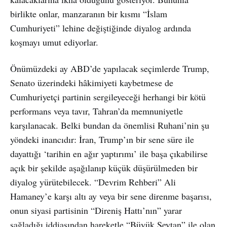
birlikte onlar, manzaranın bir kısmı “İslam
Cumhuriyeti” lehine değiştiğinde diyalog ardında
koşmayı umut ediyorlar.
Önümüzdeki ay ABD’de yapılacak seçimlerde Trump,
Senato üzerindeki hâkimiyeti kaybetmese de
Cumhuriyetçi partinin sergileyeceği herhangi bir kötü
performans veya tavır, Tahran’da memnuniyetle
karşılanacak. Belki bundan da önemlisi Ruhani’nin şu
yöndeki inancıdır: İran, Trump’ın bir sene süre ile
dayattığı ‘tarihin en ağır yaptırımı’ ile başa çıkabilirse
açık bir şekilde aşağılanıp küçük düşürülmeden bir
diyalog yürütebilecek. “Devrim Rehberi” Ali
Hamaney’e karşı altı ay veya bir sene direnme başarısı,
onun siyasi partisinin “Direniş Hattı’nın” yarar
sağladığı iddiasından hareketle “Büyük Şeytan” ile olan