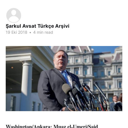
Şarkul Avsat Türkçe Arşivi
19 Eki 2018
•
4 min read
Washington/Ankara: Muaz el-Umeri/Said