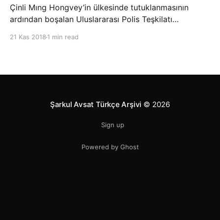
Çinli Mıng Hongvey’in ülkesinde tutuklanmasının
ardından boşalan Uluslararası Polis Teşkilatı
(INTERPOL) Başkanlığına Güney Koreli Kim Jong Yang
21 Kas 2018
1 min read
seçildi. INTERPOL Genel Kurulu’nun Dubai’deki
toplantısında yapılan seçimde, oyların 3’te 2’sini
kazanan Kim, teşkilatın yeni
Şarkul Avsat Türkçe Arşivi
© 2026
Sign up
Powered by Ghost