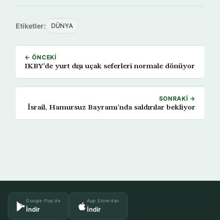
Etiketler:
DÜNYA
← ÖNCEKI
IKBY’de yurt dışı uçak seferleri normale dönüyor
SONRAKI →
İsrail, Hamursuz Bayramı’nda saldırılar bekliyor
Google Play'de
App Store'dan
İndir
İndir