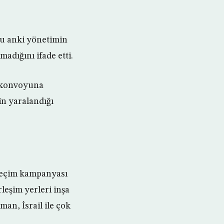
şu anki yönetimin
adığını ifade etti.
a konvoyuna
in yaralandığı
 seçim kampanyası
leşim yerleri inşa
an, İsrail ile çok