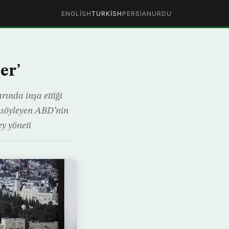
ENGLISH
TURKISH
PERSIAN
URDU
er’
rında inşa ettiği
” söyleyen ABD’nin
ey yöneti