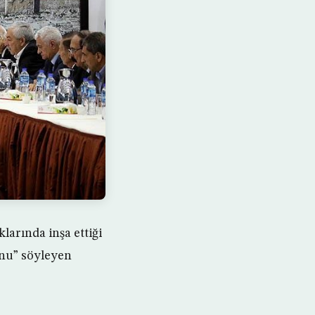
klarında inşa ettiği
unu” söyleyen