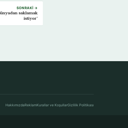
SONRAKI →
ı dünyadan saklamak
istiyor’
Hakkımızda
Reklam
Kurallar ve Koşullar
Gizlilik Politikası