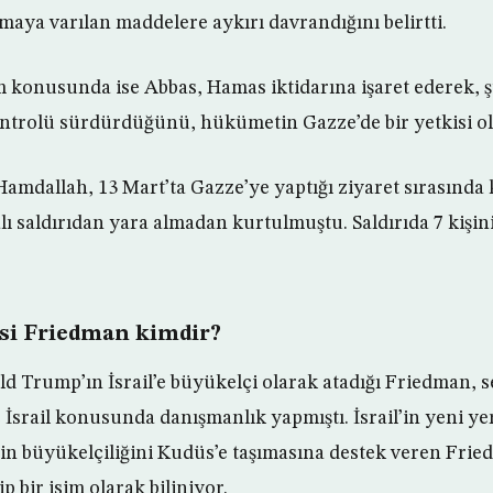
maya varılan maddelere aykırı davrandığını belirtti.
 konusunda ise Abbas, Hamas iktidarına işaret ederek, 
ntrolü sürdürdüğünü, hükümetin Gazze’de bir yetkisi olm
 Hamdallah, 13 Mart’ta Gazze’ye yaptığı ziyaret sırasınd
 saldırıdan yara almadan kurtulmuştu. Saldırıda 7 kişin
si Friedman kimdir?
 Trump’ın İsrail’e büyükelçi olarak atadığı Friedman,
İsrail konusunda danışmanlık yapmıştı. İsrail’in yeni yer
n büyükelçiliğini Kudüs’e taşımasına destek veren Friedm
ip bir isim olarak biliniyor.