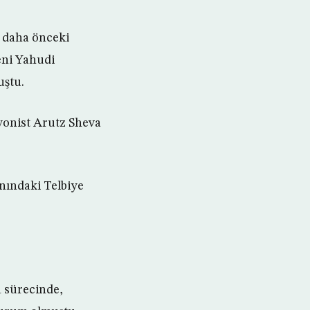
, daha önceki
yeni Yahudi
uştu.
iyonist Arutz Sheva
nındaki Telbiye
a sürecinde,