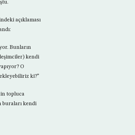
ştu.
lindeki açıklaması
andı:
yor. Bunların
leşimciler) kendi
 yapıyor? O
kleyebiliriz ki?”
nin topluca
n buraları kendi