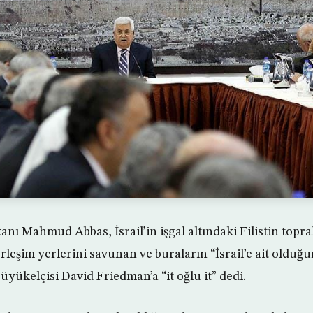
kanı Mahmud Abbas, İsrail’in işgal altındaki Filistin topra
rleşim yerlerini savunan ve buraların “İsrail’e ait olduğ
yükelçisi David Friedman’a “it oğlu it” dedi.