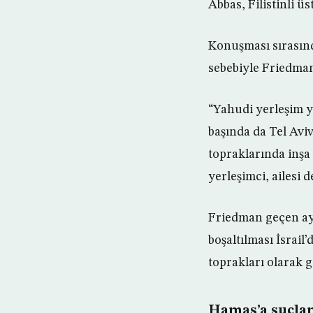
Abbas, Filistinli ü
Konuşması sırasında
sebebiyle Friedman’
“Yahudi yerleşim y
başında da Tel Avi
topraklarında inşa 
yerleşimci, ailesi 
Friedman geçen ay 
boşaltılması İsrail
toprakları olarak g
Hamas’a suçla