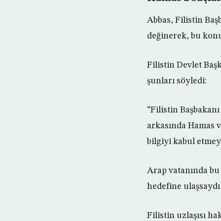
Abbas, Filistin Ba
değinerek, bu konu
Filistin Devlet Baş
şunları söyledi:
“Filistin Başbakan
arkasında Hamas va
bilgiyi kabul etmey
Arap vatanında bu t
hedefine ulaşsaydı 
Filistin uzlaşısı 