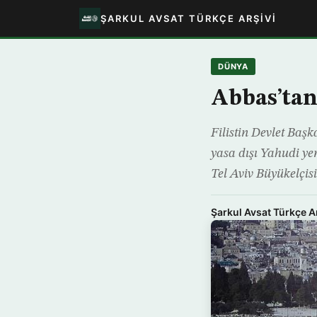
ŞARKUL AVSAT TÜRKÇE ARŞIVI
DÜNYA
Abbas’tan
Filistin Devlet Başk
yasa dışı Yahudi ye
Tel Aviv Büyükelçisi
Şarkul Avsat Türkçe A