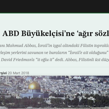
 ABD Büyükelçisi’ne ‘ağır sözl
anı Mahmud Abbas, İsrail’in işgal altındaki Filistin toprakla
rleşim yerlerini savunan ve buraların “İsrail’e ait olduğunu
 David Friedman’a “it oğlu it” dedi. Abbas, Filistinli üst düz
rşivi
·
20 Mart 2018