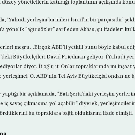
st düzey yöneticilerin katıldığı toplantının açılışında konu
, ‘Yahudi yerleşim birimleri İsrail’in bir parçasıdır’ şek
a yönelik “ağır sözler” sarf eden Abbas, şu ifadeleri kull
erleri meşru…Birçok ABD’li yetkili bunu böyle kabul edi
v’deki Büyükelçileri David Friedman geliyor. (Yahudi yer
ediyorlar diyor. İt oğlu it. Onlar topraklarında mı inşaat
de yerleşimci. O, ABD’nin Tel Aviv Büyükelçisi ondan ne be
yaptığı bir açıklamada, “Batı Şeria’daki yerleşim yerleri
’de iç savaş çıkmasına yol açabilir” diyerek, yerleşimcileri
ördüklerini bu topraklara bağlı olduklarını ifade etmişti.
ma