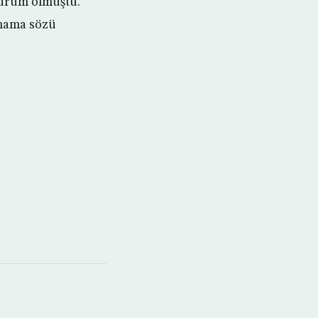
oturum olmuştu.
rmama sözü