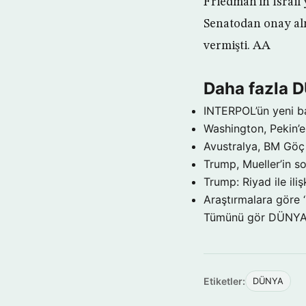
Friedman’ın İsrail 
Senatodan onay alm
vermişti. AA
Daha fazla 
INTERPOL’ün yeni b
Washington, Pekin’e 
Avustralya, BM Göç 
Trump, Mueller’in so
Trump: Riyad ile il
Araştırmalara göre 
Tümünü gör DÜNY
Etiketler:
DÜNYA