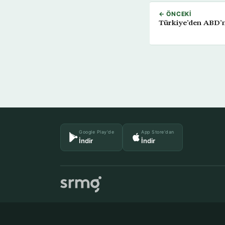
← ÖNCEKI
Türkiye’den ABD’ni
Google Play'de
App Store'dan
İndir
İndir