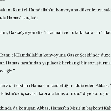
şbakanı Rami el-Hamdallah’ın konvoyuna düzenlenen sald
da Hamas’ı suçladı.
kanı, Gazze’ye yönelik “bazı mali ve hukuki kararlar” alac
ı Rami el-Hamdallah’ın konvoyuna Gazze Şeridi’nde düze
r. Hamas tarafından yapılacak herhangi bir soruşturmay
eceğiz.”
arz suikastları Hamas’ın icad ettiğini iddia eden Abbas, 
Filistin’de iç savaşa kapı aralamış olurdu.” diye konuştu.
hakkında da konuşan Abbas, Hamas’ın Mısır’ın başkenti K