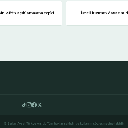
n Afrin açıklamasına tepki
‘İsrail kızımın davasın
© Şarkul Avsat Türkçe Arşivi. Tüm haklar saklıdır ve kullanım sözleşmesine tabidir.