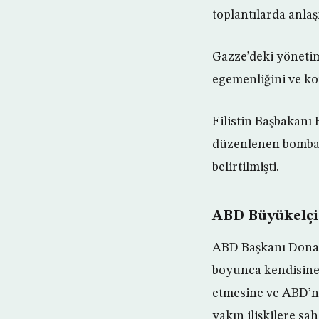
toplantılarda anlaş
Gazze’deki yönetim
egemenliğini ve ko
Filistin Başbakanı
düzenlenen bombalı
belirtilmişti.
ABD Büyükelçi
ABD Başkanı Donald
boyunca kendisine 
etmesine ve ABD’ni
yakın ilişkilere sah