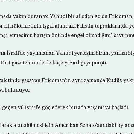
anada yakın duran ve Yahudi bir aileden gelen Friedman
rail hükümetinin işgal altındaki Filistin topraklarında 
 inşa etmesinin barışın önünde engel olmadığını” savunm
m İsrail’de yayımlanan Yahudi yerleşim birimi yanlısı S
Post gazetelerinde de köşe yazarlığı yapmıştı.
yaletinde yaşayan Friedman’ın aynı zamanda Kudüs yakı
evi bulunuyor.
 geçen yıl İsrail’e göç ederek burada yaşamaya başladı.
 olarak atanabilmesi için Amerikan Senato’sundaki oylam