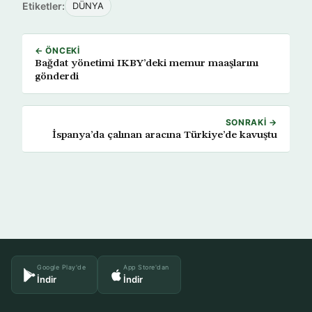
Etiketler:
DÜNYA
← ÖNCEKI
Bağdat yönetimi IKBY’deki memur maaşlarını
gönderdi
SONRAKI →
İspanya’da çalınan aracına Türkiye’de kavuştu
Google Play'de
App Store'dan
İndir
İndir