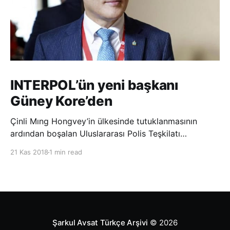
INTERPOL’ün yeni başkanı
Güney Kore’den
Çinli Mıng Hongvey’in ülkesinde tutuklanmasının
ardından boşalan Uluslararası Polis Teşkilatı
(INTERPOL) Başkanlığına Güney Koreli Kim Jong Yang
21 Kas 2018
1 min read
seçildi. INTERPOL Genel Kurulu’nun Dubai’deki
toplantısında yapılan seçimde, oyların 3’te 2’sini
kazanan Kim, teşkilatın yeni
Şarkul Avsat Türkçe Arşivi
© 2026