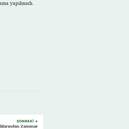
ama yapılmadı.
SONRAKI →
anlılarından Zammar