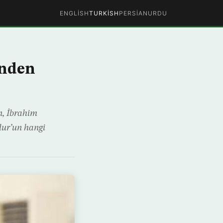
ENGLISH
TURKISH
PERSIAN
URDU
inden
n, İbrahim
dur’un hangi