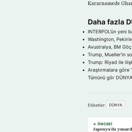
Kararnamede Ghand
Daha fazla 
INTERPOL’ün yeni b
Washington, Pekin’e 
Avustralya, BM Göç 
Trump, Mueller’in so
Trump: Riyad ile il
Araştırmalara göre 
Tümünü gör DÜNY
Etiketler:
DÜNYA
← ÖNCEKI
Japonya’da yanarda