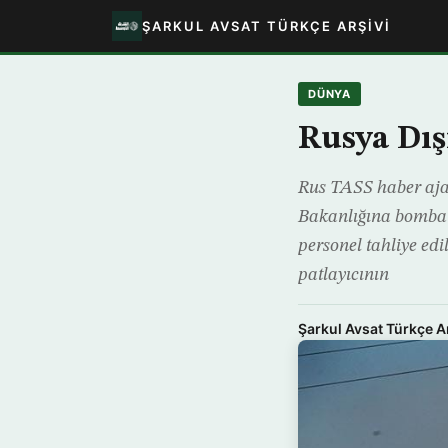
ŞARKUL AVSAT TÜRKÇE ARŞIVI
DÜNYA
Rusya Dış
Rus TASS haber ajan
Bakanlığına bomba i
personel tahliye ed
patlayıcının
Şarkul Avsat Türkçe A