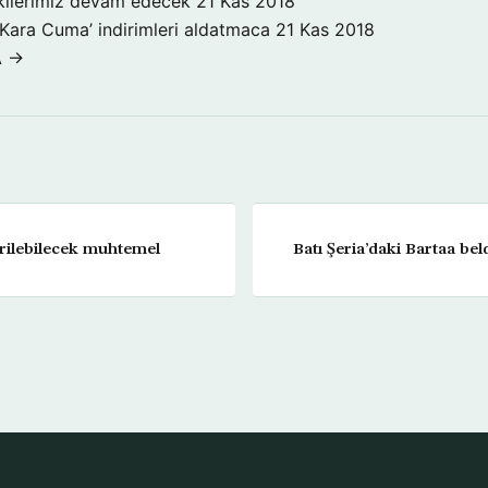
işkilerimiz devam edecek
21 Kas 2018
‘Kara Cuma’ indirimleri aldatmaca
21 Kas 2018
A →
verilebilecek muhtemel
Batı Şeria’daki Bartaa beld