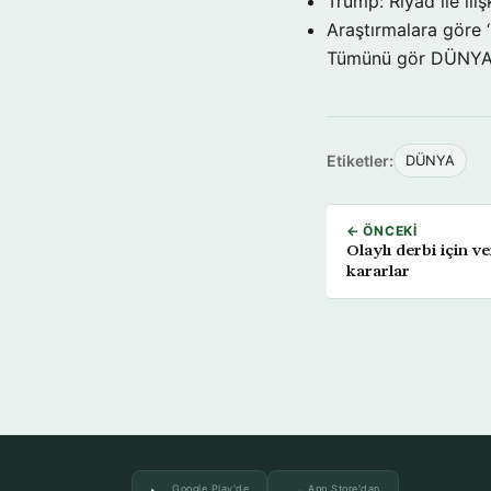
Trump: Riyad ile il
Araştırmalara göre 
Tümünü gör DÜNY
Etiketler:
DÜNYA
← ÖNCEKI
Olaylı derbi için 
kararlar
Google Play'de
App Store'dan