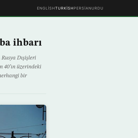
ENGLISH
TURKISH
PERSIAN
URDU
ba ihbarı
 Rusya Dışişleri
n 40’ın üzerindeki
herhangi bir