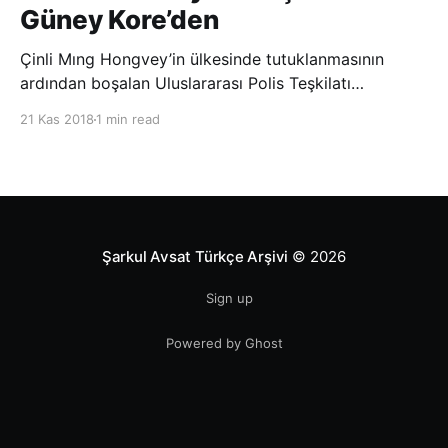
Güney Kore’den
Çinli Mıng Hongvey’in ülkesinde tutuklanmasının
ardından boşalan Uluslararası Polis Teşkilatı
(INTERPOL) Başkanlığına Güney Koreli Kim Jong Yang
21 Kas 2018
1 min read
seçildi. INTERPOL Genel Kurulu’nun Dubai’deki
toplantısında yapılan seçimde, oyların 3’te 2’sini
kazanan Kim, teşkilatın yeni
Şarkul Avsat Türkçe Arşivi
© 2026
Sign up
Powered by Ghost