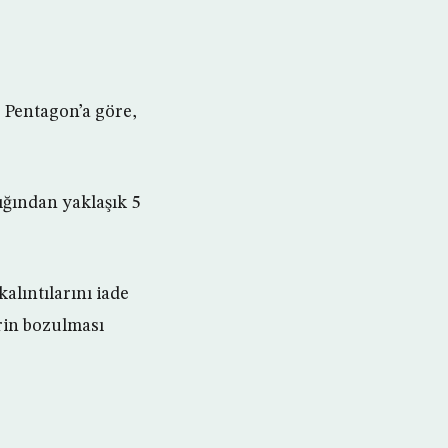
 Pentagon’a göre,
ığından yaklaşık 5
lıntılarını iade
erin bozulması