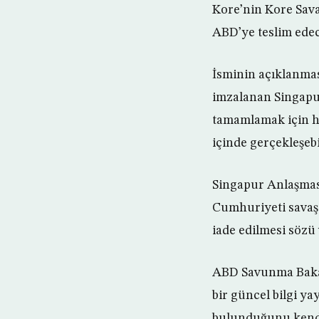
Kore’nin Kore Sav
ABD’ye teslim edec
İsminin açıklanmas
imzalanan Singapu
tamamlamak için ha
içinde gerçekleşebil
Singapur Anlaşmas
Cumhuriyeti savaş e
iade edilmesi sözü 
ABD Savunma Bakan
bir güncel bilgi ya
bulunduğunu kendil