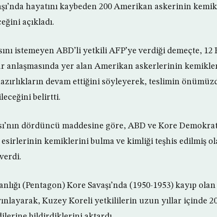
aşı’nda hayatını kaybeden 200 Amerikan askerinin kemik
eğini açıkladı.
ını istemeyen ABD’li yetkili AFP’ye verdiği demeçte, 12 
r anlaşmasında yer alan Amerikan askerlerinin kemikler
zırlıkların devam ettiğini söyleyerek, teslimin önümüz
eceğini belirtti.
ı’nın dördüncü maddesine göre, ABD ve Kore Demokrat
sirlerinin kemiklerini bulma ve kimliği teşhis edilmiş ol
verdi.
lığı (Pentagon) Kore Savaşı’nda (1950-1953) kayıp olan
yınlayarak, Kuzey Koreli yetkililerin uzun yıllar içinde 20
erine bildirdiklerini aktardı.