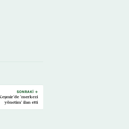
SONRAKI →
eşmir’de ‘merkezi
yönetim’ ilan etti