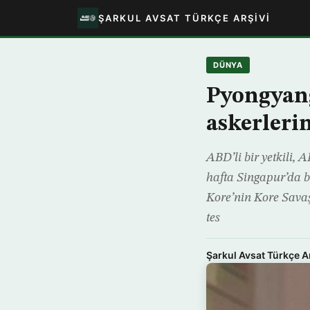
ŞARKUL AVSAT TÜRKÇE ARŞIVI
DÜNYA
Pyongyang
askerleri
ABD’li bir yetkili,
hafta Singapur’da b
Kore’nin Kore Sava
tes
Şarkul Avsat Türkçe A