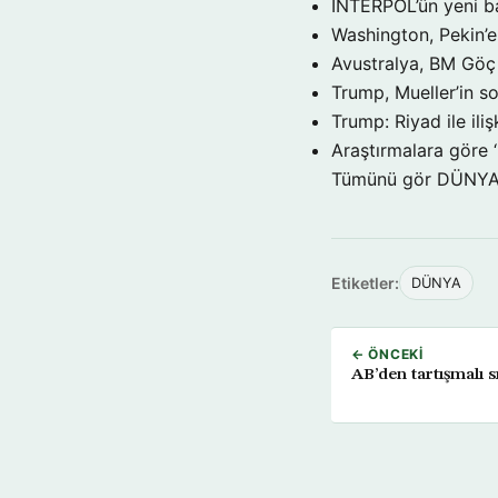
INTERPOL’ün yeni b
Washington, Pekin’e 
Avustralya, BM Göç 
Trump, Mueller’in so
Trump: Riyad ile il
Araştırmalara göre 
Tümünü gör DÜNY
Etiketler:
DÜNYA
← ÖNCEKI
AB’den tartışmalı s