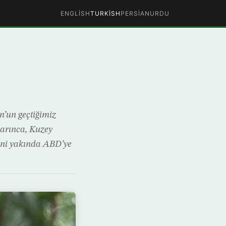
ENGLISH
TURKISH
PERSIAN
URDU
n’un geçtiğimiz
yarınca, Kuzey
ini yakında ABD’ye