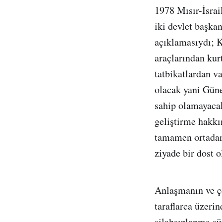
1978 Mısır-İsrai
iki devlet başka
açıklamasıydı; K
araçlarından kur
tatbikatlardan v
olacak yani Güne
sahip olamayacak
geliştirme hakkı
tamamen ortadan
ziyade bir dost 
Anlaşmanın ve çe
taraflarca üzeri
silahsızlanma sü