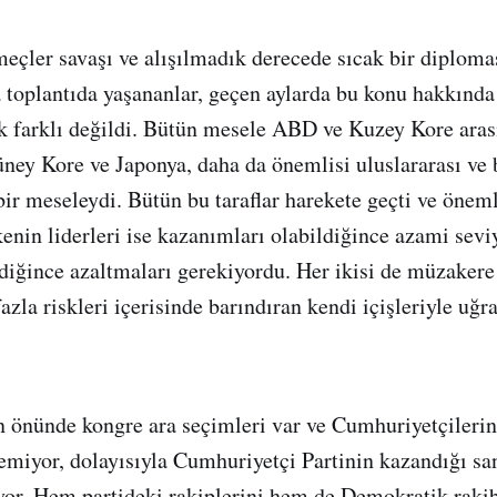
eçler savaşı ve alışılmadık derecede sıcak bir diplomas
 toplantıda yaşananlar, geçen aylarda bu konu hakkında
k farklı değildi. Bütün mesele ABD ve Kuzey Kore aras
ey Kore ve Japonya, daha da önemlisi uluslararası ve b
i bir meseleydi. Bütün bu taraflar harekete geçti ve öneml
lkenin liderleri ise kazanımları olabildiğince azami sev
ildiğince azaltmaları gerekiyordu. Her ikisi de müzaker
azla riskleri içerisinde barındıran kendi içişleriyle uğ
 önünde kongre ara seçimleri var ve Cumhuriyetçileri
emiyor, dolayısıyla Cumhuriyetçi Partinin kazandığı san
or. Hem partideki rakiplerini hem de Demokratik rakib