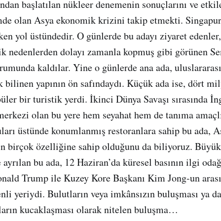
ından başlatılan nükleer denemenin sonuçlarını ve etkile
de olan Asya ekonomik krizini takip etmekti. Singapur
ken yol üstündedir. O günlerde bu adayı ziyaret edenler
jik nedenlerden dolayı zamanla kopmuş gibi görünen Se
rumunda kaldılar. Yine o günlerde ana ada, uluslararas
k bilinen yapının ön safındaydı. Küçük ada ise, dört mil
püler bir turistik yerdi. İkinci Dünya Savaşı sırasında İn
erkezi olan bu yere hem seyahat hem de tanıma amaçlı 
ları üstünde konumlanmış restoranlara sahip bu ada, A
ın birçok özelliğine sahip olduğunu da biliyoruz. Büyü
e ayrılan bu ada, 12 Haziran’da küresel basının ilgi oda
ald Trump ile Kuzey Kore Başkanı Kim Jong-un arası
li yeriydi. Bulutların veya imkânsızın buluşması ya da 
nların kucaklaşması olarak nitelen buluşma…