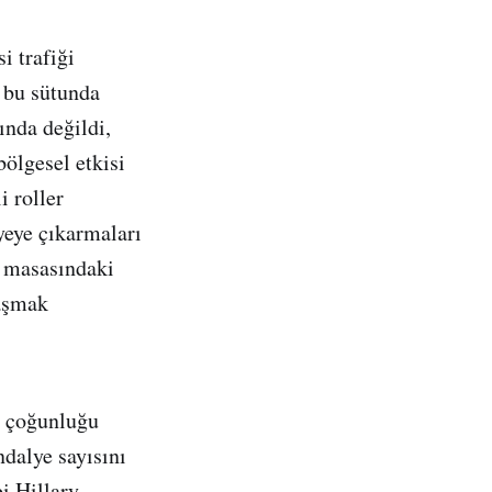
i trafiği
 bu sütunda
ında değildi,
ölgesel etkisi
i roller
iyeye çıkarmaları
e masasındaki
raşmak
n çoğunluğu
dalye sayısını
i Hillary