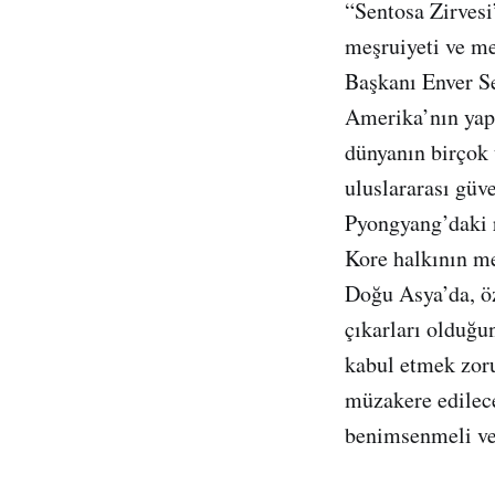
“Sentosa Zirvesi”
meşruiyeti ve me
Başkanı Enver Sed
Amerika’nın yapm
dünyanın birçok 
uluslararası güv
Pyongyang’daki 
Kore halkının me
Doğu Asya’da, öz
çıkarları olduğu
kabul etmek zoru
müzakere edilece
benimsenmeli ve