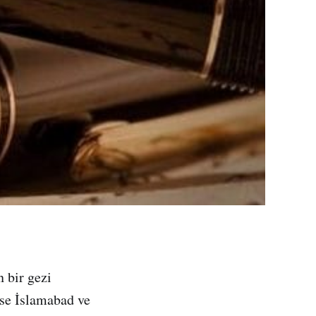
 bir gezi
ise İslamabad ve