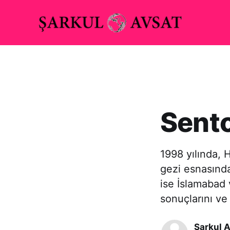
Sento
1998 yılında, 
gezi esnasında
ise İslamabad 
sonuçlarını ve
Şarkul A