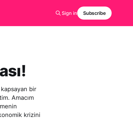
Sign in
Subscribe
ası!
 kapsayan bir
ştim. Amacım
emenin
konomik krizini