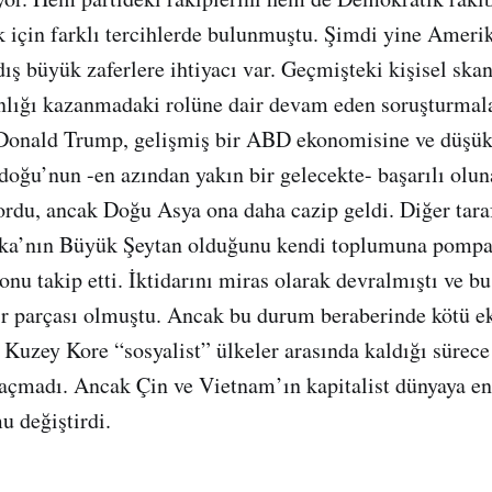
k için farklı tercihlerde bulunmuştu. Şimdi yine Amer
dış büyük zaferlere ihtiyacı var. Geçmişteki kişisel skan
nlığı kazanmadaki rolüne dair devam eden soruşturmal
, Donald Trump, gelişmiş bir ABD ekonomisine ve düşük 
adoğu’nun -en azından yakın bir gelecekte- başarılı olun
ordu, ancak Doğu Asya ona daha cazip geldi. Diğer tar
ka’nın Büyük Şeytan olduğunu kendi toplumuna pompa
onu takip etti. İktidarını miras olarak devralmıştı ve bu
r parçası olmuştu. Ancak bu durum beraberinde kötü 
i. Kuzey Kore “sosyalist” ülkeler arasında kaldığı sürec
açmadı. Ancak Çin ve Vietnam’ın kapitalist dünyaya e
 değiştirdi.