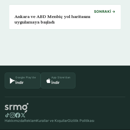
SONRAKI →
Ankara ve ABD Menbiç yol haritasını
uygulamaya başladı
Google Play'de
App Store'dan
İndir
İndir
Hakkımızda
Reklam
Kurallar ve Koşullar
Gizlilik Politikası