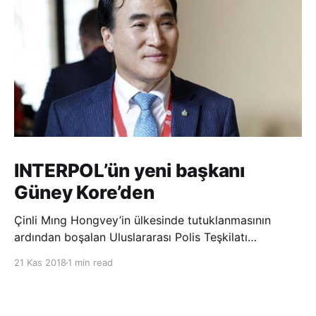
INTERPOL’ün yeni başkanı
Güney Kore’den
Çinli Mıng Hongvey’in ülkesinde tutuklanmasının
ardından boşalan Uluslararası Polis Teşkilatı
(INTERPOL) Başkanlığına Güney Koreli Kim Jong Yang
21 Kas 2018
1 min read
seçildi. INTERPOL Genel Kurulu’nun Dubai’deki
toplantısında yapılan seçimde, oyların 3’te 2’sini
kazanan Kim, teşkilatın yeni