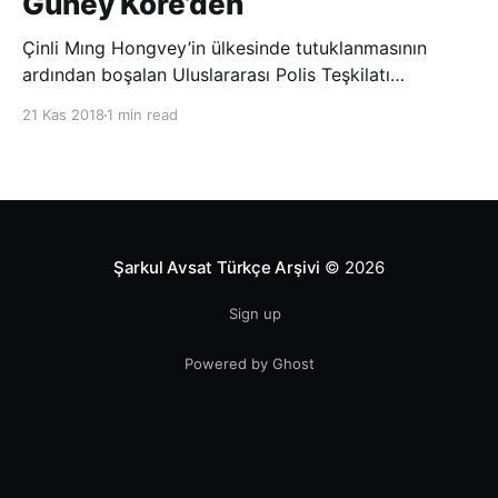
Güney Kore’den
Çinli Mıng Hongvey’in ülkesinde tutuklanmasının
ardından boşalan Uluslararası Polis Teşkilatı
(INTERPOL) Başkanlığına Güney Koreli Kim Jong Yang
21 Kas 2018
1 min read
seçildi. INTERPOL Genel Kurulu’nun Dubai’deki
toplantısında yapılan seçimde, oyların 3’te 2’sini
kazanan Kim, teşkilatın yeni
Şarkul Avsat Türkçe Arşivi
© 2026
Sign up
Powered by Ghost