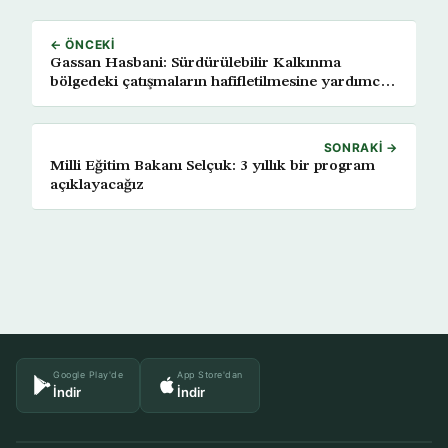
← ÖNCEKI
Gassan Hasbani: Sürdürülebilir Kalkınma
bölgedeki çatışmaların hafifletilmesine yardımcı
oluyor
SONRAKI →
Milli Eğitim Bakanı Selçuk: 3 yıllık bir program
açıklayacağız
Google Play'de
App Store'dan
İndir
İndir