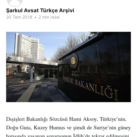
Şarkul Avsat Türkçe Arşivi
20 Tem 2018
•
2 min read
Dışişleri Bakanlığı Sözcüsü Hami Aksoy, Türkiye’nin,
Doğu Guta, Kuzey Humus ve şimdi de Suriye’nin güney
batısında yaşanan senaryonun İdlib’de tekrar edilmesini