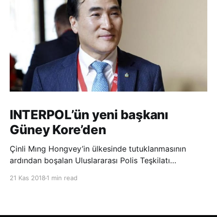
INTERPOL’ün yeni başkanı
Güney Kore’den
Çinli Mıng Hongvey’in ülkesinde tutuklanmasının
ardından boşalan Uluslararası Polis Teşkilatı
(INTERPOL) Başkanlığına Güney Koreli Kim Jong Yang
21 Kas 2018
1 min read
seçildi. INTERPOL Genel Kurulu’nun Dubai’deki
toplantısında yapılan seçimde, oyların 3’te 2’sini
kazanan Kim, teşkilatın yeni