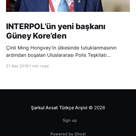
INTERPOL’ün yeni başkanı
Güney Kore’den
Çinli Mıng Hongvey’in ülkesinde tutuklanmasının
ardından boşalan Uluslararası Polis Teşkilatı
(INTERPOL) Başkanlığına Güney Koreli Kim Jong Yang
21 Kas 2018
1 min read
seçildi. INTERPOL Genel Kurulu’nun Dubai’deki
toplantısında yapılan seçimde, oyların 3’te 2’sini
kazanan Kim, teşkilatın yeni
Şarkul Avsat Türkçe Arşivi
© 2026
Sign up
Powered by Ghost