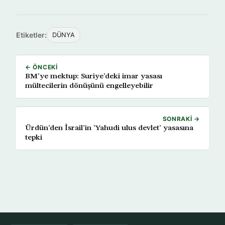
Etiketler:
DÜNYA
← ÖNCEKI
BM’ye mektup: Suriye’deki imar yasası
mültecilerin dönüşünü engelleyebilir
SONRAKI →
Ürdün’den İsrail’in ‘Yahudi ulus devlet’ yasasına
tepki