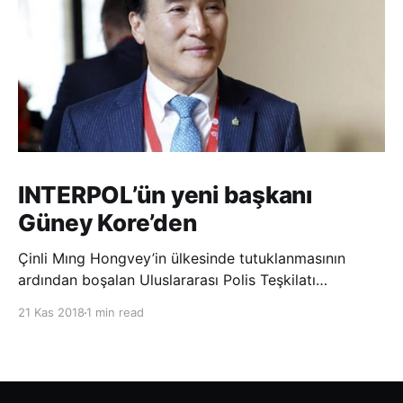
INTERPOL’ün yeni başkanı
Güney Kore’den
Çinli Mıng Hongvey’in ülkesinde tutuklanmasının
ardından boşalan Uluslararası Polis Teşkilatı
(INTERPOL) Başkanlığına Güney Koreli Kim Jong Yang
21 Kas 2018
1 min read
seçildi. INTERPOL Genel Kurulu’nun Dubai’deki
toplantısında yapılan seçimde, oyların 3’te 2’sini
kazanan Kim, teşkilatın yeni