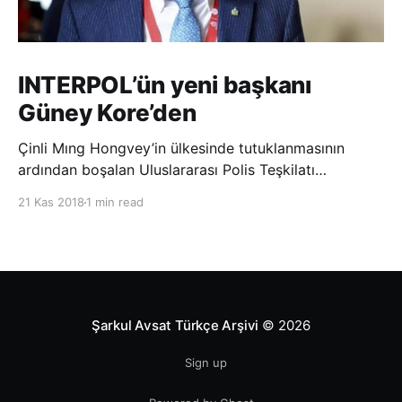
INTERPOL’ün yeni başkanı
Güney Kore’den
Çinli Mıng Hongvey’in ülkesinde tutuklanmasının
ardından boşalan Uluslararası Polis Teşkilatı
(INTERPOL) Başkanlığına Güney Koreli Kim Jong Yang
21 Kas 2018
1 min read
seçildi. INTERPOL Genel Kurulu’nun Dubai’deki
toplantısında yapılan seçimde, oyların 3’te 2’sini
kazanan Kim, teşkilatın yeni
Şarkul Avsat Türkçe Arşivi
© 2026
Sign up