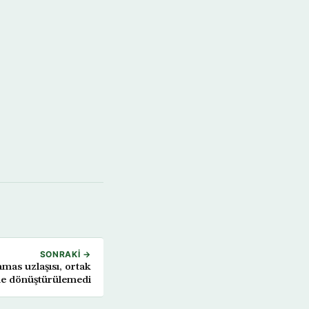
SONRAKI →
mas uzlaşısı, ortak
e dönüştürülemedi