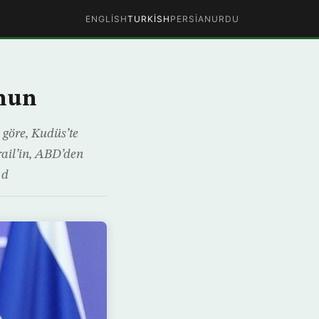
ENGLISH
TURKISH
PERSIAN
URDU
mnun
göre, Kudüs’te
ail’in, ABD’den
 d