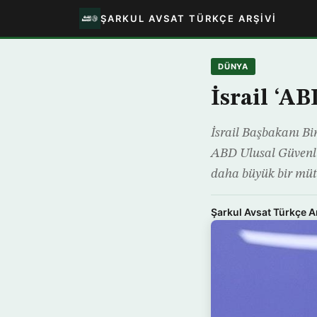
ŞARKUL AVSAT TÜRKÇE ARŞIVI
DÜNYA
İsrail ‘A
İsrail Başbakanı Bi
ABD Ulusal Güvenlik
daha büyük bir mütt
Şarkul Avsat Türkçe A