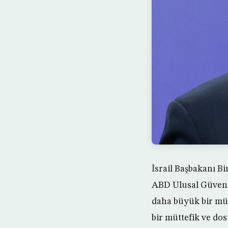
İsrail Başbakanı B
ABD Ulusal Güvenli
daha büyük bir müt
bir müttefik ve do