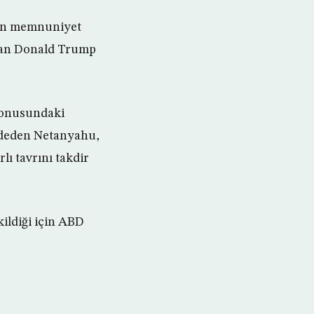
den memnuniyet
şkan Donald Trump
 konusundaki
aydeden Netanyahu,
ı tavrını takdir
ildiği için ABD