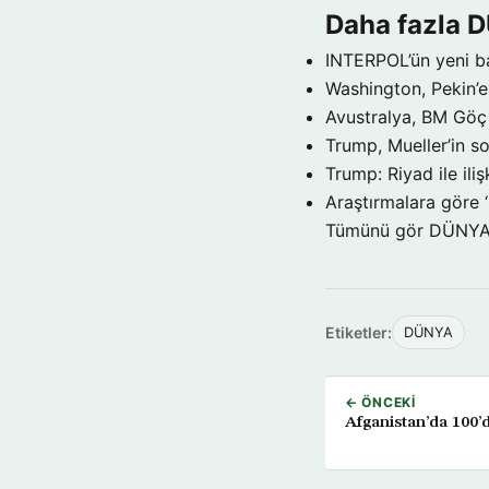
Daha fazla 
INTERPOL’ün yeni b
Washington, Pekin’e 
Avustralya, BM Göç 
Trump, Mueller’in so
Trump: Riyad ile il
Araştırmalara göre 
Tümünü gör DÜNY
Etiketler:
DÜNYA
← ÖNCEKI
Afganistan’da 100’d