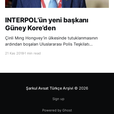
INTERPOL’ün yeni başkanı
Güney Kore’den
Çinli Mıng Hongvey’in ülkesinde tutuklanmasının
ardından boşalan Uluslararası Polis Teşkilatı
(INTERPOL) Başkanlığına Güney Koreli Kim Jong Yang
21 Kas 2018
1 min read
seçildi. INTERPOL Genel Kurulu’nun Dubai’deki
toplantısında yapılan seçimde, oyların 3’te 2’sini
kazanan Kim, teşkilatın yeni
Şarkul Avsat Türkçe Arşivi
© 2026
Sign up
Powered by Ghost