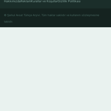
Hakkımızda
Reklam
Kurallar ve Koşullar
Gizlilik Politikası
© Şarkul Avsat Türkçe Arşivi. Tüm haklar saklıdır ve kullanım sözleşmesine
tabidir.