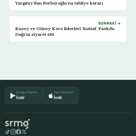
Yargıtay’dan Berberoğlu’na tahliye kararı
SONRAKI →
Kuzey ve Güney Kore liderleri ‘kutsal’ Paekdu
Dağı’nı ziyaret etti
Google Play'de
App Store'dan
İndir
İndir