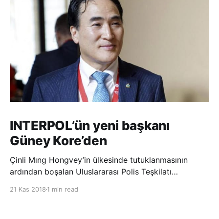
INTERPOL’ün yeni başkanı
Güney Kore’den
Çinli Mıng Hongvey’in ülkesinde tutuklanmasının
ardından boşalan Uluslararası Polis Teşkilatı
(INTERPOL) Başkanlığına Güney Koreli Kim Jong Yang
21 Kas 2018
1 min read
seçildi. INTERPOL Genel Kurulu’nun Dubai’deki
toplantısında yapılan seçimde, oyların 3’te 2’sini
kazanan Kim, teşkilatın yeni