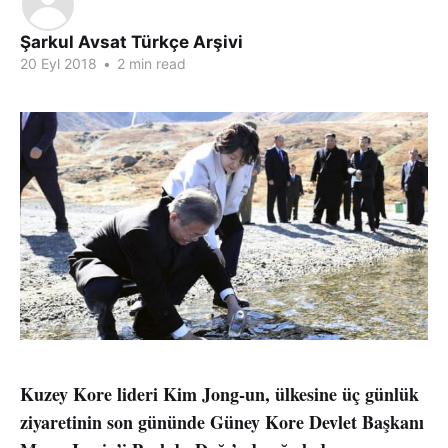
Şarkul Avsat Türkçe Arşivi
20 Eyl 2018
•
2 min read
Kuzey Kore lideri Kim Jong-un, ülkesine üç günlük
ziyaretinin son gününde Güney Kore Devlet Başkanı