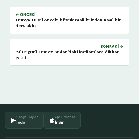
← ÖNCEKI
Dünya 10 yıl önceki büyük mali krizden nasıl bir
ders aldı?
SONRAKI →
Af Örgütü Güney Sudan’daki katliamlara dikkati
çekti
Google Play'de
App Store'dan
İndir
İndir