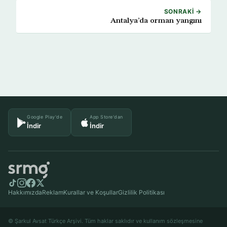
SONRAKI →
Antalya’da orman yangını
Google Play'de
App Store'dan
İndir
İndir
Hakkımızda
Reklam
Kurallar ve Koşullar
Gizlilik Politikası
© Şarkul Avsat Türkçe Arşivi. Tüm haklar saklıdır ve kullanım sözleşmesine