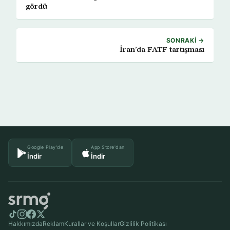
gördü
SONRAKI →
İran’da FATF tartışması
Google Play'de
App Store'dan
İndir
İndir
Hakkımızda
Reklam
Kurallar ve Koşullar
Gizlilik Politikası