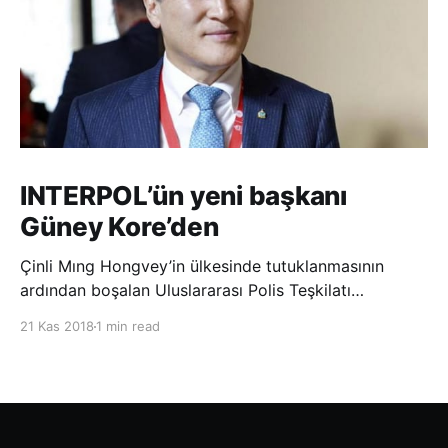
INTERPOL’ün yeni başkanı
Güney Kore’den
Çinli Mıng Hongvey’in ülkesinde tutuklanmasının
ardından boşalan Uluslararası Polis Teşkilatı
(INTERPOL) Başkanlığına Güney Koreli Kim Jong Yang
21 Kas 2018
1 min read
seçildi. INTERPOL Genel Kurulu’nun Dubai’deki
toplantısında yapılan seçimde, oyların 3’te 2’sini
kazanan Kim, teşkilatın yeni