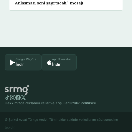
Anlaşması seni şaşırtacak” mesajı
Google Play'de
App Store'dan
İndir
İndir
Hakkımızda
Reklam
Kurallar ve Koşullar
Gizlilik Politikası
© Şarkul Avsat Türkçe Arşivi. Tüm haklar saklıdır ve kullanım sözleşmesine
tabidir.