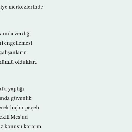
ediye merkezlerinde
sunda verdiği
ni engellemesi
çalışanların
ükümlü oldukları
t’a yaptığı
sında güvenlik
rek hiçbir peçeli
ekili Mes’ud
söz konusu kararın