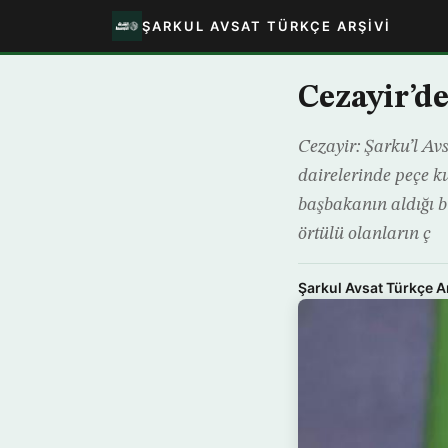
ŞARKUL AVSAT TÜRKÇE ARŞIVI
Cezayir’de
Cezayir: Şarku’l Av
dairelerinde peçe 
başbakanın aldığı b
örtülü olanların ç
Şarkul Avsat Türkçe A