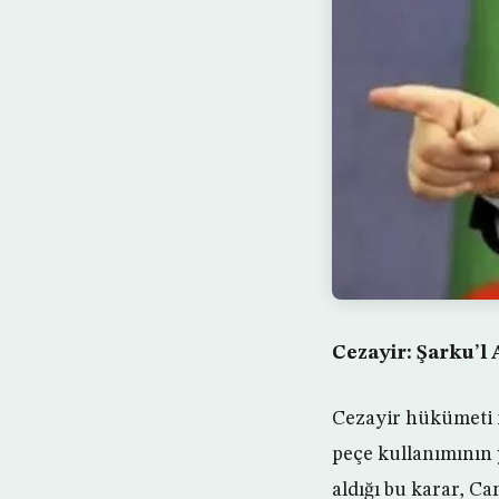
Cezayir: Şarku’l 
Cezayir hükümeti 
peçe kullanımının 
aldığı bu karar, Ca