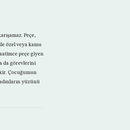
karışamaz. Peçe,
 ile özel veya kamu
anaatimce peçe giyen
a da görevlerini
rekir. Çocuğumun
adınların yüzünü