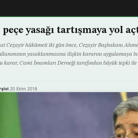
 peçe yasağı tartışmaya yol aç
sat Cezayir hükümeti iki gün önce, Cezayir Başbakanı Ahm
kullanımının yasaklanmasına ilişkin kararını uygulamaya b
u karar, Cami İmamları Derneği tarafından büyük tepki ile k
rşivi
·
20 Ekim 2018