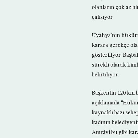
olanların çok az b
çalışıyor.
Uyahya’nın hüküme
karara gerekçe ola
gösteriliyor. Başb
sürekli olarak kim
belirtiliyor.
Başkentin 120 km b
açıklamada “Hüküme
kaynaklı bazı sebep
kadının belediyeni
Amrâvi bu gibi kar