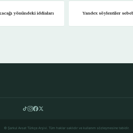
akacağı yönündeki iddiaları
Yandex söylentiler sebeb
© Şarkul Avsat Türkçe Arşivi. Tüm haklar saklıdır ve kullanım sözleşmesine tabidir.