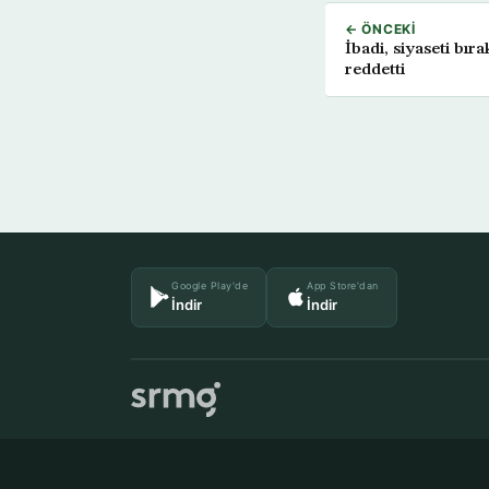
← ÖNCEKI
İbadi, siyaseti bır
reddetti
Google Play'de
App Store'dan
İndir
İndir