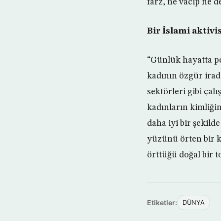
farz, ne vacip ne de
Bir İslami aktivi
“Günlük hayatta pe
kadının özgür irade
sektörleri gibi çal
kadınların kimliğin
daha iyi bir şekil
yüzünü örten bir 
örttüğü doğal bir
Etiketler:
DÜNYA