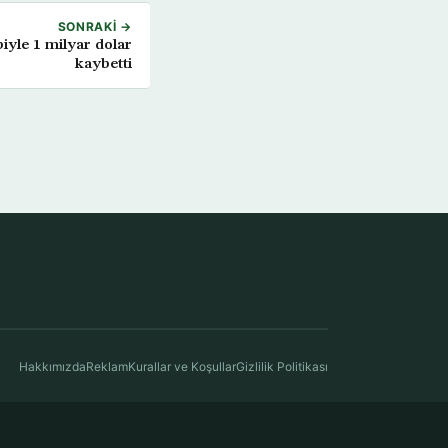
SONRAKI →
iyle 1 milyar dolar
kaybetti
Hakkımızda
Reklam
Kurallar ve Koşullar
Gizlilik Politikası