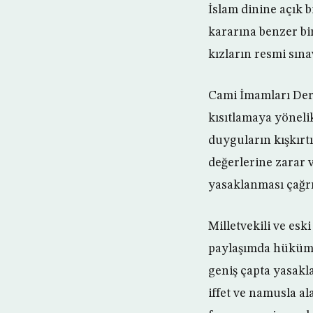
İslam dinine açık 
kararına benzer bi
kızların resmi sın
Cami İmamları Dern
kısıtlamaya yöneli
duyguların kışkırt
değerlerine zarar
yasaklanması çağr
Milletvekili ve es
paylaşımda hüküme
geniş çapta yasakla
iffet ve namusla al