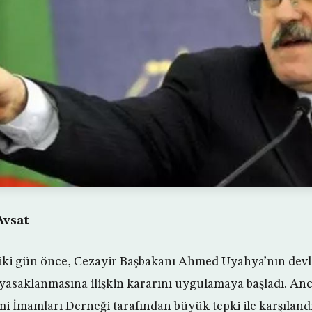
Avsat
iki gün önce, Cezayir Başbakanı Ahmed Uyahya’nın devle
yasaklanmasına ilişkin kararını uygulamaya başladı. An
mi İmamları Derneği tarafından büyük tepki ile karşılandı