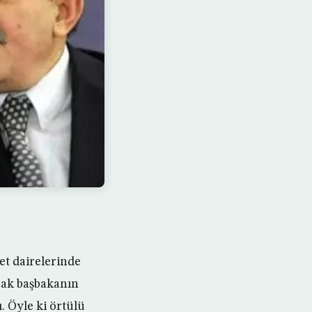
t dairelerinde
cak başbakanın
. Öyle ki örtülü