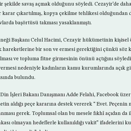
bir şekilde savaş açmak olduğunu söyledi. Cezayir’de da
r karar çıkartılmış, kopya çekilme tehlikesi olduğundan 
avlarda başörtüsü takması yasaklanmıştı.
eği Başkanı Celul Hacimi, Cezayir hükümetinin kişisel 
k hareketlerine bir son ve ermesi gerektiğini çünkü söz
ılması ve topluma fitne girmesinin önünü açtığını söyled
 vermesi nedeniyle kadınların kamu kurumlarında açık g
ısında bulundu.
ki Din İşleri Bakanı Danışmanı Adde Felahi, Facebook üzer
tin aldığı peçe kararına destek vererek “ Evet. Peçeni
nması gerek. Toplumsal olan bu mesele fıkhî açıdan da iht
akası olmayan hedeflerle kullanıldığı vakit” ifadelerini ku