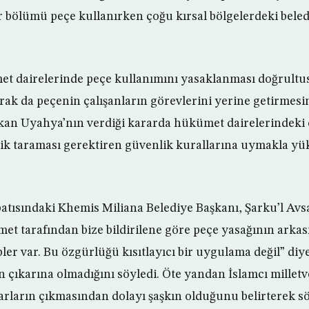
ir bölümü peçe kullanırken çoğu kırsal bölgelerdeki bel
t dairelerinde peçe kullanımını yasaklanması doğrultu
rak da peçenin çalışanların görevlerini yerine getirmesi
akan Uyahya’nın verdiği kararda hükümet dairelerindeki 
lik taraması gerektiren güvenlik kurallarına uymakla y
atısındaki Khemis Miliana Belediye Başkanı, Şarku’l Avsa
t tarafından bize bildirilene göre peçe yasağının arka
ler var. Bu özgürlüğü kısıtlayıcı bir uygulama değil” diye
n çıkarına olmadığını söyledi. Öte yandan İslamcı milletv
arların çıkmasından dolayı şaşkın olduğunu belirterek 