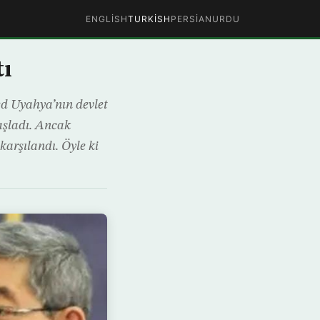
ENGLISH
TURKISH
PERSIAN
URDU
tı
ed Uyahya’nın devlet
aşladı. Ancak
arşılandı. Öyle ki