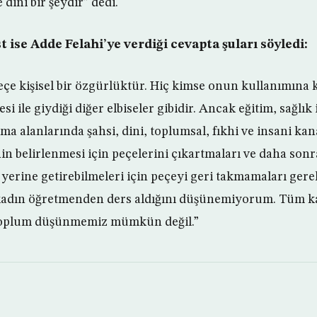
 dini bir şeydir” dedi.
st ise Adde Felahi’ye verdiği cevapta şuları söyledi:
çe kişisel bir özgürlüktür. Hiç kimse onun kullanımına 
si ile giydiği diğer elbiseler gibidir. Ancak eğitim, sağlık
ışma alanlarında şahsi, dini, toplumsal, fıkhi ve insani k
in belirlenmesi için peçelerini çıkartmaları ve daha sonr
de yerine getirebilmeleri için peçeyi geri takmamaları ge
kadın öğretmenden ders aldığını düşünemiyorum. Tüm k
 toplum düşünmemiz mümkün değil.”