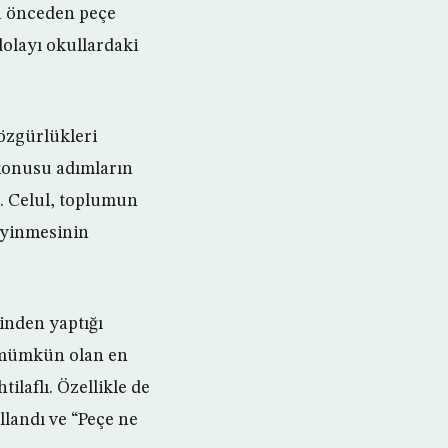
ha önceden peçe
dolayı okullardaki
özgürlükleri
 konusu adımların
i. Celul, toplumun
iyinmesinin
inden yaptığı
n mümkün olan en
ilaflı. Özellikle de
llandı ve “Peçe ne